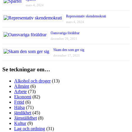
mars 4, 2024
Representativ skendemokrati
mars 4, 2024
Oansvariga föräldrar
december 20, 2021
Skam den som ger sig
december 17, 2021
Se teckningar om…
Alkohol och droger
(13)
Allmänt
(6)
Arbete
(73)
Ekonomi
(82)
Fritid
(6)
Hälsa
(71)
jämlikhet
(45)
Jämställdhet
(8)
Kultur
(9)
Lag och ordning
(31)