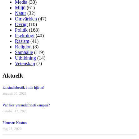
Media
(30)
Miljö
(61)
Natur
(32)
Omvärlden
(47)
Övrigt
(10)
Politik
(168)
Psykologi
(40)
Rasism
(41)
Religion
(8)
Samhälle
(119)
Utbildning
(14)
Vetenskap
(7)
Aktuellt
Ett studiebesök i min hjärna!
augusti 30, 2021
Var förs yttrandefrihetskampen?
oktober 12, 2020
Planetärt Kasino
maj 25, 2020