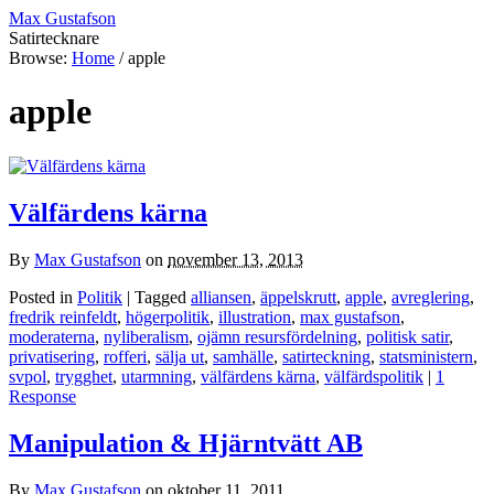
Max Gustafson
Satirtecknare
Browse:
Home
/
apple
apple
Välfärdens kärna
By
Max Gustafson
on
november 13, 2013
Posted in
Politik
| Tagged
alliansen
,
äppelskrutt
,
apple
,
avreglering
,
fredrik reinfeldt
,
högerpolitik
,
illustration
,
max gustafson
,
moderaterna
,
nyliberalism
,
ojämn resursfördelning
,
politisk satir
,
privatisering
,
rofferi
,
sälja ut
,
samhälle
,
satirteckning
,
statsministern
,
svpol
,
trygghet
,
utarmning
,
välfärdens kärna
,
välfärdspolitik
|
1
Response
Manipulation & Hjärntvätt AB
By
Max Gustafson
on
oktober 11, 2011