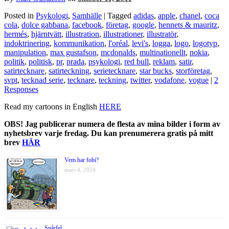
Posted in
Psykologi
,
Samhälle
| Tagged
adidas
,
apple
,
chanel
,
coca
cola
,
dolce gabbana
,
facebook
,
företag
,
google
,
hennets & mauritz
,
hermés
,
hjärntvätt
,
illustration
,
illustrationer
,
illustratör
,
indoktrinering
,
kommunikation
,
l'oréal
,
levi's
,
logga
,
logo
,
logotyp
,
manipulation
,
max gustafson
,
mcdonalds
,
multinationellt
,
nokia
,
politik
,
politisk
,
pr
,
prada
,
psykologi
,
red bull
,
reklam
,
satir
,
satirtecknare
,
satirteckning
,
serietecknare
,
star bucks
,
storföretag
,
svpt
,
tecknad serie
,
tecknare
,
teckning
,
twitter
,
vodafone
,
vogue
|
2
Responses
Read my cartoons in English
HERE
OBS! Jag publicerar numera de flesta av mina bilder i form av
nyhetsbrev varje fredag. Du kan prenumerera gratis på mitt
brev
HÄR
Vem har fobi?
mars 4, 2024
Spårfel