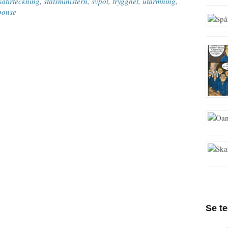
satirteckning
,
statsministern
,
svpol
,
trygghet
,
utarmning
,
ponse
Se t