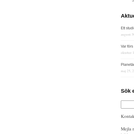
Aktue
Ett stud
augusti 3
Var för
oktober 
Planetä
maj 25, 
Sök 
Kontak
Mejla 