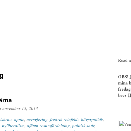
Read m
ng
OBS! J
mina b
fredag
brev
ärna
n
november 13, 2013
lskrutt
,
apple
,
avreglering
,
fredrik reinfeldt
,
högerpolitik
,
,
nyliberalism
,
ojämn resursfördelning
,
politisk satir
,