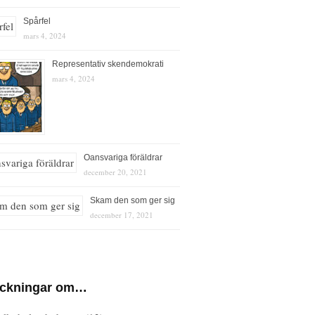
Spårfel
mars 4, 2024
Representativ skendemokrati
mars 4, 2024
Oansvariga föräldrar
december 20, 2021
Skam den som ger sig
december 17, 2021
eckningar om…