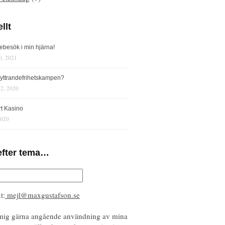
llt
iebesök i min hjärna!
0, 2021
s yttrandefrihetskampen?
12, 2020
rt Kasino
2020
efter tema…
t:
mejl@maxgustafson.se
mig gärna angående användning av mina