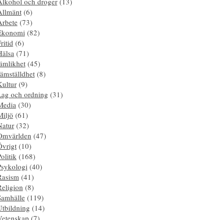
Alkohol och droger
(13)
Allmänt
(6)
Arbete
(73)
Ekonomi
(82)
ritid
(6)
Hälsa
(71)
ämlikhet
(45)
ämställdhet
(8)
Kultur
(9)
Lag och ordning
(31)
Media
(30)
Miljö
(61)
Natur
(32)
Omvärlden
(47)
Övrigt
(10)
olitik
(168)
Psykologi
(40)
Rasism
(41)
Religion
(8)
Samhälle
(119)
Utbildning
(14)
Vetenskap
(7)