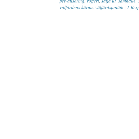
privatisering
,
rofferi
,
sälja ut
,
samhälle
,
välfärdens kärna
,
välfärdspolitik
|
1 Res