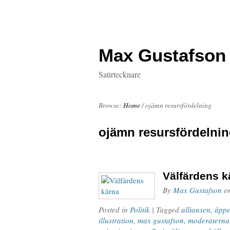
Max Gustafson
Satirtecknare
Browse:
Home
/
ojämn resursfördelning
ojämn resursfördelni
Välfärdens k
By
Max Gustafson
o
Posted in
Politik
| Tagged
alliansen
,
äppe
illustration
,
max gustafson
,
moderaterna