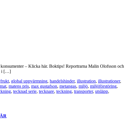
a konsumenter – Klicka här. Boktips! Reportrarna Malin Olofsson och
 i […]
,
frukt
,
global uppvärmning
,
handelshinder
,
illustration
,
illustrationer
,
mat
,
matens pris
,
max gustafson
,
metangas
,
miljö
,
miljöförstöring
,
ckning
,
tecknad serie
,
tecknare
,
teckning
,
transporter
,
utsläpp
,
ÄR