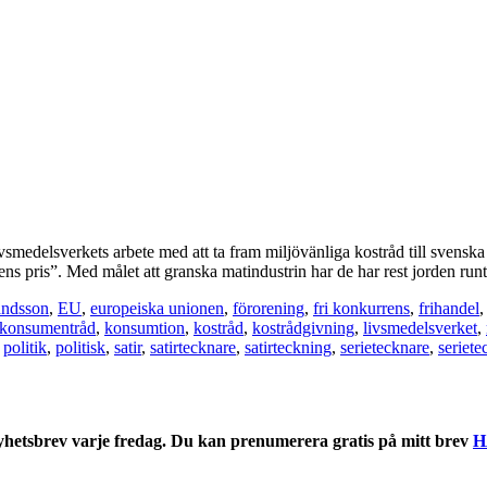
smedelsverkets arbete med att ta fram miljövänliga kostråd till svensk
 pris”. Med målet att granska matindustrin har de har rest jorden runt
landsson
,
EU
,
europeiska unionen
,
förorening
,
fri konkurrens
,
frihandel
konsumentråd
,
konsumtion
,
kostråd
,
kostrådgivning
,
livsmedelsverket
,
,
politik
,
politisk
,
satir
,
satirtecknare
,
satirteckning
,
serietecknare
,
seriete
nyhetsbrev varje fredag. Du kan prenumerera gratis på mitt brev
H