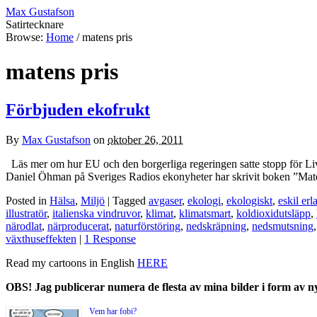
Max Gustafson
Satirtecknare
Browse:
Home
/
matens pris
matens pris
Förbjuden ekofrukt
By
Max Gustafson
on
oktober 26, 2011
Läs mer om hur EU och den borgerliga regeringen satte stopp för Liv
Daniel Öhman på Sveriges Radios ekonyheter har skrivit boken ”Matens
Posted in
Hälsa
,
Miljö
| Tagged
avgaser
,
ekologi
,
ekologiskt
,
eskil er
illustratör
,
italienska vindruvor
,
klimat
,
klimatsmart
,
koldioxidutsläpp
,
närodlat
,
närproducerat
,
naturförstöring
,
nedskräpning
,
nedsmutsning
växthuseffekten
|
1 Response
Read my cartoons in English
HERE
OBS! Jag publicerar numera de flesta av mina bilder i form av 
Vem har fobi?