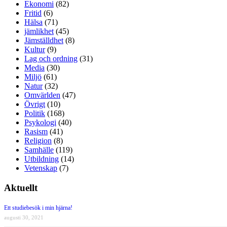
Ekonomi
(82)
Fritid
(6)
Hälsa
(71)
jämlikhet
(45)
Jämställdhet
(8)
Kultur
(9)
Lag och ordning
(31)
Media
(30)
Miljö
(61)
Natur
(32)
Omvärlden
(47)
Övrigt
(10)
Politik
(168)
Psykologi
(40)
Rasism
(41)
Religion
(8)
Samhälle
(119)
Utbildning
(14)
Vetenskap
(7)
Aktuellt
Ett studiebesök i min hjärna!
augusti 30, 2021