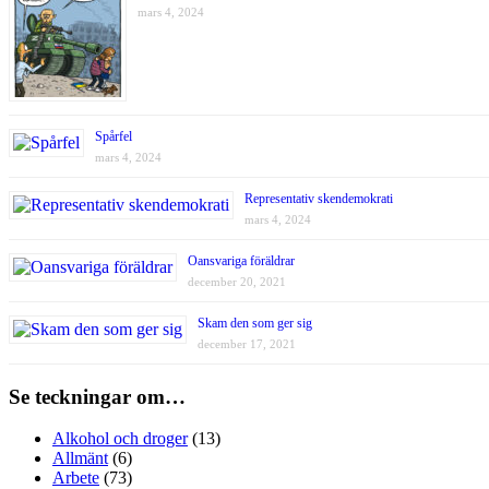
mars 4, 2024
Spårfel
mars 4, 2024
Representativ skendemokrati
mars 4, 2024
Oansvariga föräldrar
december 20, 2021
Skam den som ger sig
december 17, 2021
Se teckningar om…
Alkohol och droger
(13)
Allmänt
(6)
Arbete
(73)