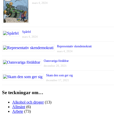
mars 4, 2024
Spårfel
mars 4, 2024
Representativ skendemokrati
mars 4, 2024
Oansvariga föräldrar
december 20, 2021
Skam den som ger sig
december 17, 2021
Se teckningar om…
Alkohol och droger
(13)
Allmänt
(6)
Arbete
(73)