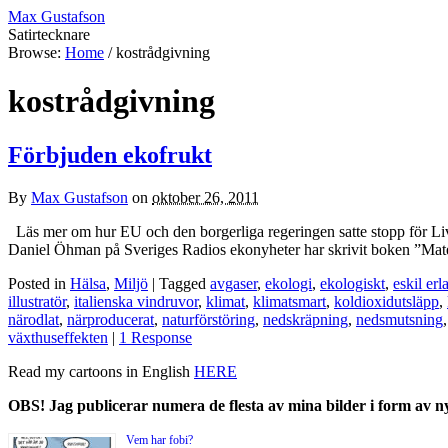
Max Gustafson
Satirtecknare
Browse:
Home
/
kostrådgivning
kostrådgivning
Förbjuden ekofrukt
By
Max Gustafson
on
oktober 26, 2011
Läs mer om hur EU och den borgerliga regeringen satte stopp för Liv
Daniel Öhman på Sveriges Radios ekonyheter har skrivit boken ”Matens
Posted in
Hälsa
,
Miljö
| Tagged
avgaser
,
ekologi
,
ekologiskt
,
eskil er
illustratör
,
italienska vindruvor
,
klimat
,
klimatsmart
,
koldioxidutsläpp
,
närodlat
,
närproducerat
,
naturförstöring
,
nedskräpning
,
nedsmutsning
växthuseffekten
|
1 Response
Read my cartoons in English
HERE
OBS! Jag publicerar numera de flesta av mina bilder i form av 
Vem har fobi?