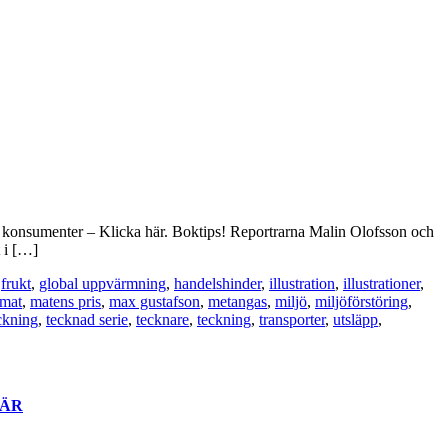
a konsumenter – Klicka här. Boktips! Reportrarna Malin Olofsson och
 i […]
,
frukt
,
global uppvärmning
,
handelshinder
,
illustration
,
illustrationer
,
mat
,
matens pris
,
max gustafson
,
metangas
,
miljö
,
miljöförstöring
,
ckning
,
tecknad serie
,
tecknare
,
teckning
,
transporter
,
utsläpp
,
ÄR