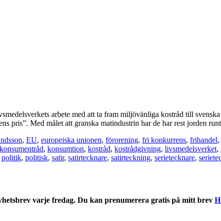
smedelsverkets arbete med att ta fram miljövänliga kostråd till svensk
 pris”. Med målet att granska matindustrin har de har rest jorden runt
landsson
,
EU
,
europeiska unionen
,
förorening
,
fri konkurrens
,
frihandel
konsumentråd
,
konsumtion
,
kostråd
,
kostrådgivning
,
livsmedelsverket
,
,
politik
,
politisk
,
satir
,
satirtecknare
,
satirteckning
,
serietecknare
,
seriete
nyhetsbrev varje fredag. Du kan prenumerera gratis på mitt brev
H