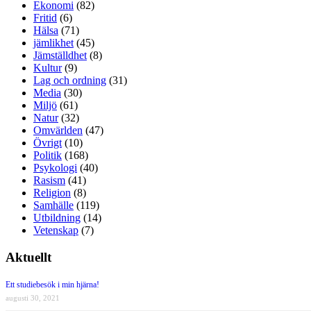
Ekonomi
(82)
Fritid
(6)
Hälsa
(71)
jämlikhet
(45)
Jämställdhet
(8)
Kultur
(9)
Lag och ordning
(31)
Media
(30)
Miljö
(61)
Natur
(32)
Omvärlden
(47)
Övrigt
(10)
Politik
(168)
Psykologi
(40)
Rasism
(41)
Religion
(8)
Samhälle
(119)
Utbildning
(14)
Vetenskap
(7)
Aktuellt
Ett studiebesök i min hjärna!
augusti 30, 2021