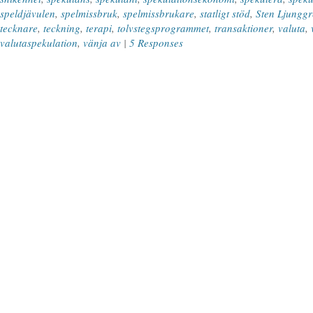
speldjävulen
,
spelmissbruk
,
spelmissbrukare
,
statligt stöd
,
Sten Ljungg
tecknare
,
teckning
,
terapi
,
tolvstegsprogrammet
,
transaktioner
,
valuta
,
valutaspekulation
,
vänja av
|
5 Responses