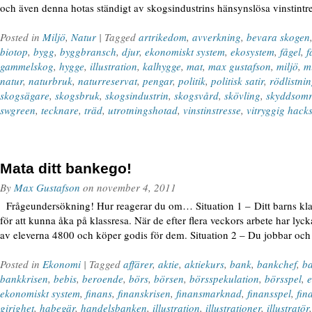
och även denna hotas ständigt av skogsindustrins hänsynslösa vinstintr
Posted in
Miljö
,
Natur
| Tagged
artrikedom
,
avverkning
,
bevara skogen
biotop
,
bygg
,
byggbransch
,
djur
,
ekonomiskt system
,
ekosystem
,
fågel
,
f
gammelskog
,
hygge
,
illustration
,
kalhygge
,
mat
,
max gustafson
,
miljö
,
m
natur
,
naturbruk
,
naturreservat
,
pengar
,
politik
,
politisk satir
,
rödlistni
skogsägare
,
skogsbruk
,
skogsindustrin
,
skogsvård
,
skövling
,
skyddsom
swgreen
,
tecknare
,
träd
,
utrotningshotad
,
vinstinstresse
,
vitryggig hacks
Mata ditt bankego!
By
Max Gustafson
on
november 4, 2011
Frågeundersökning! Hur reagerar du om… Situation 1 – Ditt barns klass
för att kunna åka på klassresa. När de efter flera veckors arbete har lyck
av eleverna 4800 och köper godis för dem. Situation 2 – Du jobbar och b
Posted in
Ekonomi
| Tagged
affärer
,
aktie
,
aktiekurs
,
bank
,
bankchef
,
ba
bankkrisen
,
bebis
,
beroende
,
börs
,
börsen
,
börsspekulation
,
börsspel
,
ekonomiskt system
,
finans
,
finanskrisen
,
finansmarknad
,
finansspel
,
fin
girighet
,
habegär
,
handelsbanken
,
illustration
,
illustrationer
,
illustratör