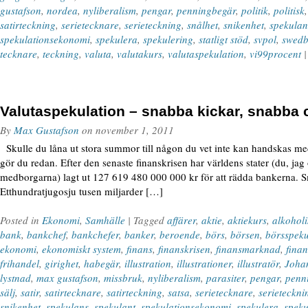
gustafson
,
nordea
,
nyliberalism
,
pengar
,
penningbegär
,
politik
,
politisk
satirteckning
,
serietecknare
,
serieteckning
,
snålhet
,
snikenhet
,
spekulan
spekulationsekonomi
,
spekulera
,
spekulering
,
statligt stöd
,
svpol
,
swed
tecknare
,
teckning
,
valuta
,
valutakurs
,
valutaspekulation
,
vi99procent
Valutaspekulation – snabba kickar, snabba 
By
Max Gustafson
on
november 1, 2011
Skulle du låna ut stora summor till någon du vet inte kan handskas med
gör du redan. Efter den senaste finanskrisen har världens stater (du, jag
medborgarna) lagt ut 127 619 480 000 000 kr för att rädda bankerna. S
Etthundratjugosju tusen miljarder […]
Posted in
Ekonomi
,
Samhälle
| Tagged
affärer
,
aktie
,
aktiekurs
,
alkoholi
bank
,
bankchef
,
bankchefer
,
banker
,
beroende
,
börs
,
börsen
,
börsspeku
ekonomi
,
ekonomiskt system
,
finans
,
finanskrisen
,
finansmarknad
,
finan
frihandel
,
girighet
,
habegär
,
illustration
,
illustrationer
,
illustratör
,
Joha
lystnad
,
max gustafson
,
missbruk
,
nyliberalism
,
parasiter
,
pengar
,
penn
sälj
,
satir
,
satirtecknare
,
satirteckning
,
satsa
,
serietecknare
,
serieteckni
snikenhet
,
spekulans
,
spekulant
,
spekulationsekonomi
,
spekulera
,
speku