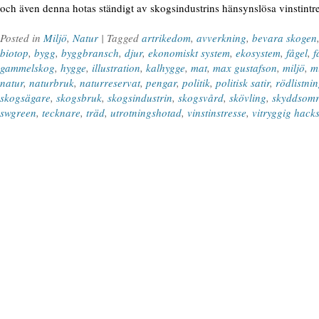
och även denna hotas ständigt av skogsindustrins hänsynslösa vinstintr
Posted in
Miljö
,
Natur
| Tagged
artrikedom
,
avverkning
,
bevara skogen
biotop
,
bygg
,
byggbransch
,
djur
,
ekonomiskt system
,
ekosystem
,
fågel
,
f
gammelskog
,
hygge
,
illustration
,
kalhygge
,
mat
,
max gustafson
,
miljö
,
m
natur
,
naturbruk
,
naturreservat
,
pengar
,
politik
,
politisk satir
,
rödlistni
skogsägare
,
skogsbruk
,
skogsindustrin
,
skogsvård
,
skövling
,
skyddsom
swgreen
,
tecknare
,
träd
,
utrotningshotad
,
vinstinstresse
,
vitryggig hacks