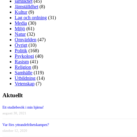
jämlikhet
(45)
Jämställdhet
(8)
Kultur
(9)
Lag och ordning
(31)
Media
(30)
Miljö
(61)
Natur
(32)
Omvärlden
(47)
Övrigt
(10)
Politik
(168)
Psykologi
(40)
Rasism
(41)
Religion
(8)
Samhälle
(119)
Utbildning
(14)
Vetenskap
(7)
Aktuellt
Ett studiebesök i min hjärna!
augusti 30, 2021
Var förs yttrandefrihetskampen?
oktober 12, 2020