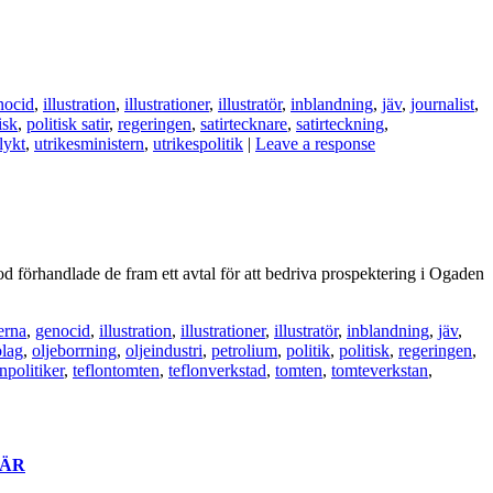
nocid
,
illustration
,
illustrationer
,
illustratör
,
inblandning
,
jäv
,
journalist
,
isk
,
politisk satir
,
regeringen
,
satirtecknare
,
satirteckning
,
lykt
,
utrikesministern
,
utrikespolitik
|
Leave a response
d förhandlade de fram ett avtal för att bedriva prospektering i Ogaden
terna
,
genocid
,
illustration
,
illustrationer
,
illustratör
,
inblandning
,
jäv
,
olag
,
oljeborrning
,
oljeindustri
,
petrolium
,
politik
,
politisk
,
regeringen
,
npolitiker
,
teflontomten
,
teflonverkstad
,
tomten
,
tomteverkstan
,
ÄR