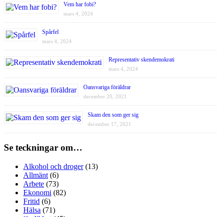
Vem har fobi?
mars 4, 2024
Spårfel
mars 4, 2024
Representativ skendemokrati
mars 4, 2024
Oansvariga föräldrar
december 20, 2021
Skam den som ger sig
december 17, 2021
Se teckningar om…
Alkohol och droger
(13)
Allmänt
(6)
Arbete
(73)
Ekonomi
(82)
Fritid
(6)
Hälsa
(71)