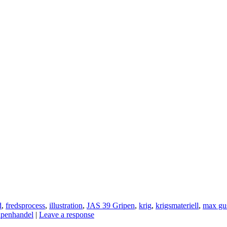
d
,
fredsprocess
,
illustration
,
JAS 39 Gripen
,
krig
,
krigsmateriell
,
max gu
apenhandel
|
Leave a response