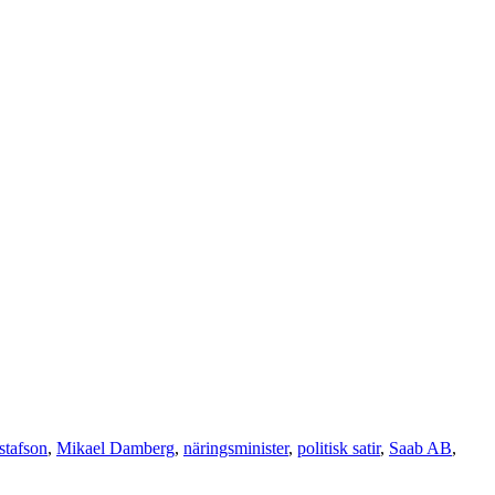
stafson
,
Mikael Damberg
,
näringsminister
,
politisk satir
,
Saab AB
,