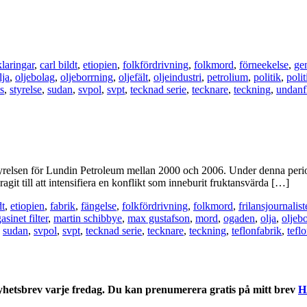
klaringar
,
carl bildt
,
etiopien
,
folkfördrivning
,
folkmord
,
förneekelse
,
ge
lja
,
oljebolag
,
oljeborrning
,
oljefält
,
oljeindustri
,
petrolium
,
politik
,
polit
ts
,
styrelse
,
sudan
,
svpol
,
svpt
,
tecknad serie
,
tecknare
,
teckning
,
undanf
 styrelsen för Lundin Petroleum mellan 2000 och 2006. Under denna perio
agit till att intensifiera en konflikt som inneburit fruktansvärda […]
dt
,
etiopien
,
fabrik
,
fängelse
,
folkfördrivning
,
folkmord
,
frilansjournalis
sinet filter
,
martin schibbye
,
max gustafson
,
mord
,
ogaden
,
olja
,
oljeb
,
sudan
,
svpol
,
svpt
,
tecknad serie
,
tecknare
,
teckning
,
teflonfabrik
,
teflo
nyhetsbrev varje fredag. Du kan prenumerera gratis på mitt brev
H