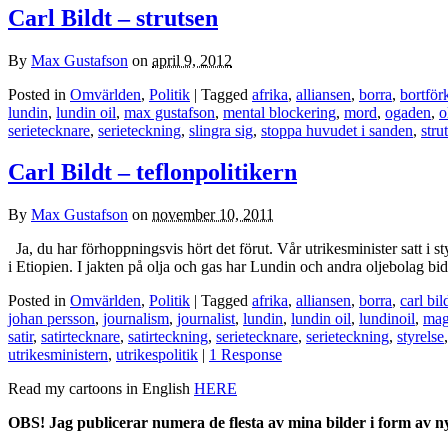
Carl Bildt – strutsen
By
Max Gustafson
on
april 9, 2012
Posted in
Omvärlden
,
Politik
| Tagged
afrika
,
alliansen
,
borra
,
bortför
lundin
,
lundin oil
,
max gustafson
,
mental blockering
,
mord
,
ogaden
,
o
serietecknare
,
serieteckning
,
slingra sig
,
stoppa huvudet i sanden
,
stru
Carl Bildt – teflonpolitikern
By
Max Gustafson
on
november 10, 2011
Ja, du har förhoppningsvis hört det förut. Vår utrikesminister satt i
i Etiopien. I jakten på olja och gas har Lundin och andra oljebolag bidr
Posted in
Omvärlden
,
Politik
| Tagged
afrika
,
alliansen
,
borra
,
carl bil
johan persson
,
journalism
,
journalist
,
lundin
,
lundin oil
,
lundinoil
,
maga
satir
,
satirtecknare
,
satirteckning
,
serietecknare
,
serieteckning
,
styrelse
utrikesministern
,
utrikespolitik
|
1 Response
Read my cartoons in English
HERE
OBS! Jag publicerar numera de flesta av mina bilder i form av 