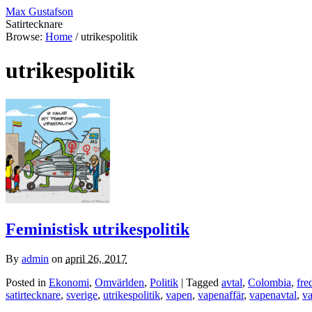
Max Gustafson
Satirtecknare
Browse:
Home
/
utrikespolitik
utrikespolitik
Feministisk utrikespolitik
By
admin
on
april 26, 2017
Posted in
Ekonomi
,
Omvärlden
,
Politik
| Tagged
avtal
,
Colombia
,
fre
satirtecknare
,
sverige
,
utrikespolitik
,
vapen
,
vapenaffär
,
vapenavtal
,
v