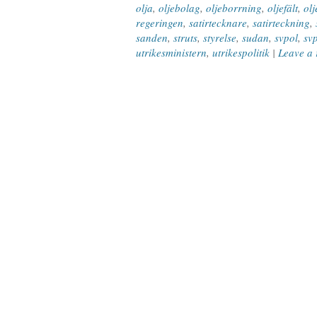
olja
,
oljebolag
,
oljeborrning
,
oljefält
,
olj
regeringen
,
satirtecknare
,
satirteckning
,
sanden
,
struts
,
styrelse
,
sudan
,
svpol
,
svp
utrikesministern
,
utrikespolitik
|
Leave a 