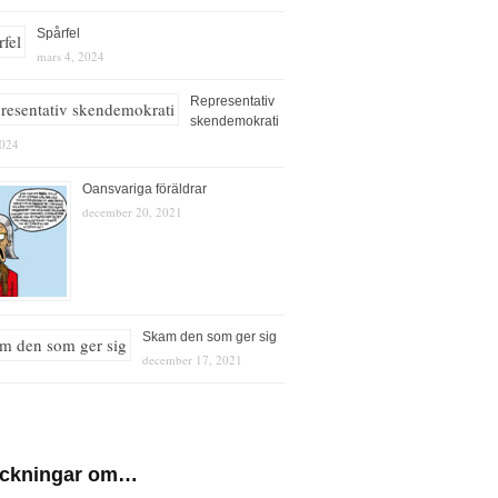
Spårfel
mars 4, 2024
Representativ
skendemokrati
2024
Oansvariga föräldrar
december 20, 2021
Skam den som ger sig
december 17, 2021
eckningar om…