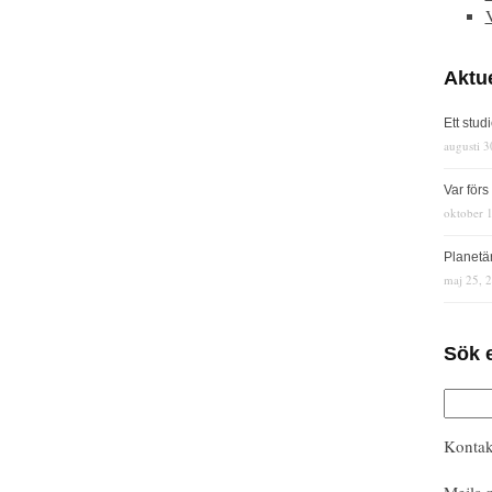
Aktue
Ett stud
augusti 3
Var för
oktober 
Planetä
maj 25, 
Sök 
Kontak