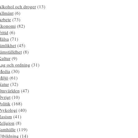
Alkohol och droger
(13)
Allmänt
(6)
Arbete
(73)
Ekonomi
(82)
ritid
(6)
Hälsa
(71)
ämlikhet
(45)
ämställdhet
(8)
Kultur
(9)
Lag och ordning
(31)
Media
(30)
Miljö
(61)
Natur
(32)
Omvärlden
(47)
Övrigt
(10)
olitik
(168)
Psykologi
(40)
Rasism
(41)
Religion
(8)
Samhälle
(119)
Utbildning
(14)