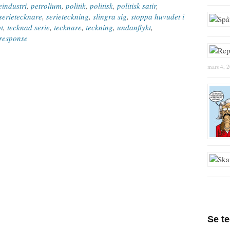
eindustri
,
petrolium
,
politik
,
politisk
,
politisk satir
,
serietecknare
,
serieteckning
,
slingra sig
,
stoppa huvudet i
t
,
tecknad serie
,
tecknare
,
teckning
,
undanflykt
,
response
mars 4, 
Se t