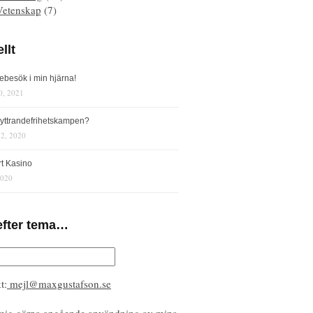
Vetenskap
(7)
llt
iebesök i min hjärna!
0, 2021
s yttrandefrihetskampen?
12, 2020
rt Kasino
2020
efter tema…
t:
mejl@maxgustafson.se