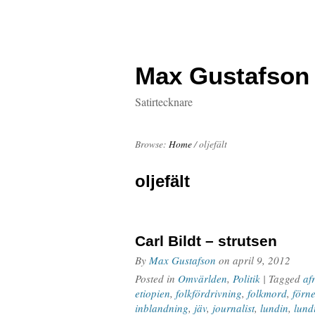
Max Gustafson
Satirtecknare
Browse:
Home
/
oljefält
oljefält
Carl Bildt – strutsen
By
Max Gustafson
on
april 9, 2012
Posted in
Omvärlden
,
Politik
| Tagged
af
etiopien
,
folkfördrivning
,
folkmord
,
förn
inblandning
,
jäv
,
journalist
,
lundin
,
lundi