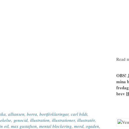
Read m
OBS! J
mina b
fredag
brev
rika
,
alliansen
,
borra
,
bortförklaringar
,
carl bildt
,
eekelse
,
genocid
,
illustration
,
illustrationer
,
illustratör
,
n oil
,
max gustafson
,
mental blockering
,
mord
,
ogaden
,