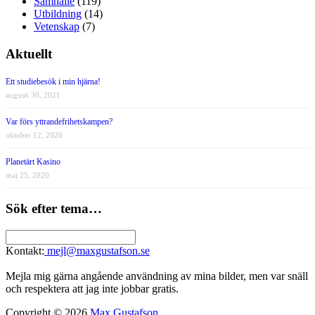
Samhälle
(119)
Utbildning
(14)
Vetenskap
(7)
Aktuellt
Ett studiebesök i min hjärna!
augusti 30, 2021
Var förs yttrandefrihetskampen?
oktober 12, 2020
Planetärt Kasino
maj 25, 2020
Sök efter tema…
Kontakt:
mejl@maxgustafson.se
Mejla mig gärna angående användning av mina bilder, men var snäll
och respektera att jag inte jobbar gratis.
Copyright © 2026
Max Gustafson
.