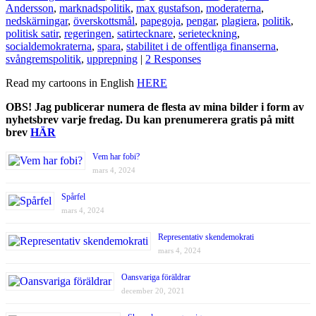
Andersson
,
marknadspolitik
,
max gustafson
,
moderaterna
,
nedskärningar
,
överskottsmål
,
papegoja
,
pengar
,
plagiera
,
politik
,
politisk satir
,
regeringen
,
satirtecknare
,
serieteckning
,
socialdemokraterna
,
spara
,
stabilitet i de offentliga finanserna
,
svångremspolitik
,
upprepning
|
2 Responses
Read my cartoons in English
HERE
OBS! Jag publicerar numera de flesta av mina bilder i form av
nyhetsbrev varje fredag. Du kan prenumerera gratis på mitt
brev
HÄR
Vem har fobi?
mars 4, 2024
Spårfel
mars 4, 2024
Representativ skendemokrati
mars 4, 2024
Oansvariga föräldrar
december 20, 2021