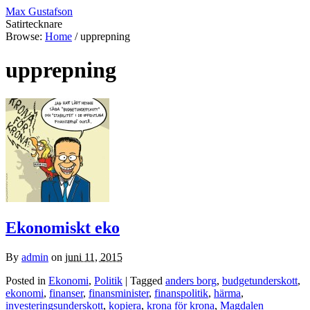
Max Gustafson
Satirtecknare
Browse:
Home
/
upprepning
upprepning
Ekonomiskt eko
By
admin
on
juni 11, 2015
Posted in
Ekonomi
,
Politik
| Tagged
anders borg
,
budgetunderskott
,
ekonomi
,
finanser
,
finansminister
,
finanspolitik
,
härma
,
investeringsunderskott
,
kopiera
,
krona för krona
,
Magdalen