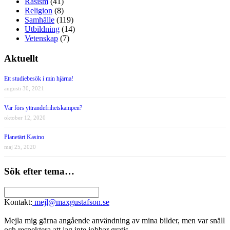
Rasism
(41)
Religion
(8)
Samhälle
(119)
Utbildning
(14)
Vetenskap
(7)
Aktuellt
Ett studiebesök i min hjärna!
augusti 30, 2021
Var förs yttrandefrihetskampen?
oktober 12, 2020
Planetärt Kasino
maj 25, 2020
Sök efter tema…
Kontakt:
mejl@maxgustafson.se
Mejla mig gärna angående användning av mina bilder, men var snäll
och respektera att jag inte jobbar gratis.