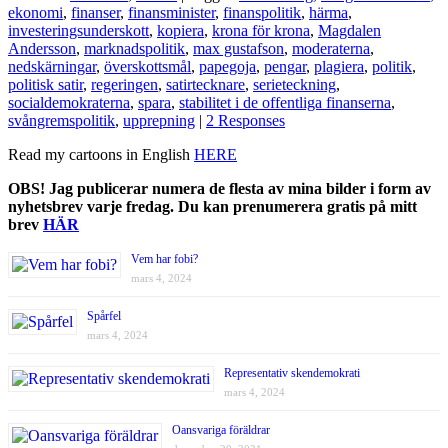
ekonomi
,
finanser
,
finansminister
,
finanspolitik
,
härma
,
investeringsunderskott
,
kopiera
,
krona för krona
,
Magdalen
Andersson
,
marknadspolitik
,
max gustafson
,
moderaterna
,
nedskärningar
,
överskottsmål
,
papegoja
,
pengar
,
plagiera
,
politik
,
politisk satir
,
regeringen
,
satirtecknare
,
serieteckning
,
socialdemokraterna
,
spara
,
stabilitet i de offentliga finanserna
,
svångremspolitik
,
upprepning
|
2 Responses
Read my cartoons in English
HERE
OBS! Jag publicerar numera de flesta av mina bilder i form av
nyhetsbrev varje fredag. Du kan prenumerera gratis på mitt
brev
HÄR
Vem har fobi?
mars 4, 2024
Spårfel
mars 4, 2024
Representativ skendemokrati
mars 4, 2024
Oansvariga föräldrar