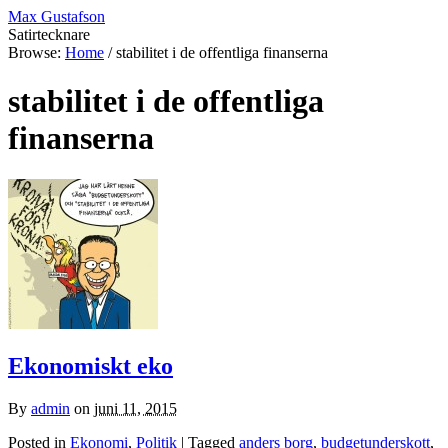
Max Gustafson
Satirtecknare
Browse:
Home
/
stabilitet i de offentliga finanserna
stabilitet i de offentliga
finanserna
Ekonomiskt eko
By
admin
on
juni 11, 2015
Posted in
Ekonomi
,
Politik
| Tagged
anders borg
,
budgetunderskott
,