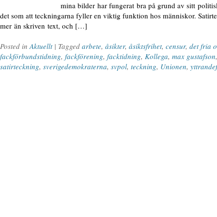
mina bilder har fungerat bra på grund av sitt politi
det som att teckningarna fyller en viktig funktion hos människor. Satirt
mer än skriven text, och […]
Posted in
Aktuellt
| Tagged
arbete
,
åsikter
,
åsiktsfrihet
,
censur
,
det fria 
fackförbundstidning
,
fackförening
,
facktidning
,
Kollega
,
max gustafson
satirteckning
,
sverigedemokraterna
,
svpol
,
teckning
,
Unionen
,
yttrandef