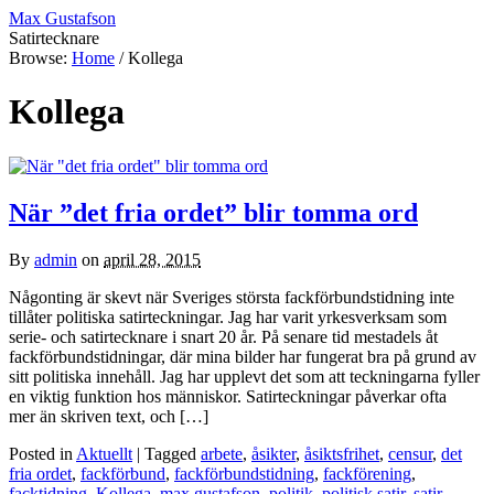
Max Gustafson
Satirtecknare
Browse:
Home
/
Kollega
Kollega
När ”det fria ordet” blir tomma ord
By
admin
on
april 28, 2015
Någonting är skevt när Sveriges största fackförbundstidning inte
tillåter politiska satirteckningar. Jag har varit yrkesverksam som
serie- och satirtecknare i snart 20 år. På senare tid mestadels åt
fackförbundstidningar, där mina bilder har fungerat bra på grund av
sitt politiska innehåll. Jag har upplevt det som att teckningarna fyller
en viktig funktion hos människor. Satirteckningar påverkar ofta
mer än skriven text, och […]
Posted in
Aktuellt
| Tagged
arbete
,
åsikter
,
åsiktsfrihet
,
censur
,
det
fria ordet
,
fackförbund
,
fackförbundstidning
,
fackförening
,
facktidning
,
Kollega
,
max gustafson
,
politik
,
politisk satir
,
satir
,