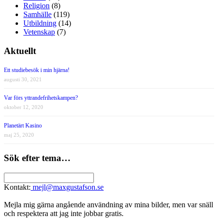
Religion
(8)
Samhälle
(119)
Utbildning
(14)
Vetenskap
(7)
Aktuellt
Ett studiebesök i min hjärna!
augusti 30, 2021
Var förs yttrandefrihetskampen?
oktober 12, 2020
Planetärt Kasino
maj 25, 2020
Sök efter tema…
Kontakt:
mejl@maxgustafson.se
Mejla mig gärna angående användning av mina bilder, men var snäll
och respektera att jag inte jobbar gratis.