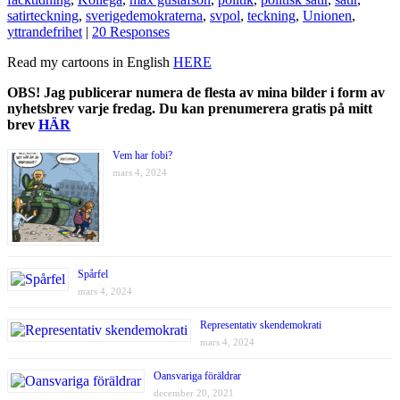
satirteckning
,
sverigedemokraterna
,
svpol
,
teckning
,
Unionen
,
yttrandefrihet
|
20 Responses
Read my cartoons in English
HERE
OBS! Jag publicerar numera de flesta av mina bilder i form av
nyhetsbrev varje fredag. Du kan prenumerera gratis på mitt
brev
HÄR
Vem har fobi?
mars 4, 2024
Spårfel
mars 4, 2024
Representativ skendemokrati
mars 4, 2024
Oansvariga föräldrar
december 20, 2021