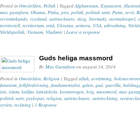
Posted in
Omvärlden
,
Politik
| Tagged
Afghanistan
,
Expansion
,
illustrat
max gustafson
,
Obama
,
Pinka
,
piss
,
politik
,
politisk satir
,
Putin
,
revir
,
R
revirtänkande
,
ryssland
,
satirtecknare
,
skog
,
Stormakt
,
stormaktsspel
,
territoriell
,
territorium
,
träd
,
Ukraina
,
urinera
,
USA
,
utbredning
,
Värld
Världspolitik
,
Vietnam
,
Vladimir
|
Leave a response
Guds heliga massmord
By
Max Gustafson
on
augusti 14, 2014
Posted in
Omvärlden
,
Religion
| Tagged
allah
,
avrättning
,
bokstavstroe
fanatism
,
folkfördrivning
,
fundamentalist
,
galen
,
gud
,
guerilla
,
halshug
isis
,
islam
,
kalifat
,
känslokyla
,
korantrogen
,
krig
,
massmord
,
max gusta
politisk satir
,
psykopat
,
religion
,
satirtecknare
,
satirteckning
,
serieteck
syrien
,
teckning
|
1 Response