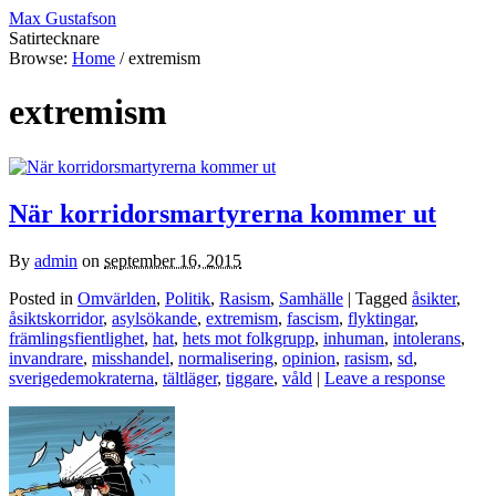
Max Gustafson
Satirtecknare
Browse:
Home
/
extremism
extremism
När korridorsmartyrerna kommer ut
By
admin
on
september 16, 2015
Posted in
Omvärlden
,
Politik
,
Rasism
,
Samhälle
| Tagged
åsikter
,
åsiktskorridor
,
asylsökande
,
extremism
,
fascism
,
flyktingar
,
främlingsfientlighet
,
hat
,
hets mot folkgrupp
,
inhuman
,
intolerans
,
invandrare
,
misshandel
,
normalisering
,
opinion
,
rasism
,
sd
,
sverigedemokraterna
,
tältläger
,
tiggare
,
våld
|
Leave a response