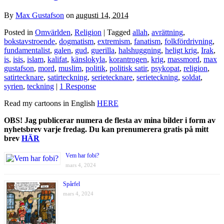
By
Max Gustafson
on
augusti 14, 2014
Posted in
Omvärlden
,
Religion
| Tagged
allah
,
avrättning
,
bokstavstroende
,
dogmatism
,
extremism
,
fanatism
,
folkfördrivning
,
fundamentalist
,
galen
,
gud
,
guerilla
,
halshuggning
,
heligt krig
,
Irak
,
is
,
isis
,
islam
,
kalifat
,
känslokyla
,
korantrogen
,
krig
,
massmord
,
max
gustafson
,
mord
,
muslim
,
politik
,
politisk satir
,
psykopat
,
religion
,
satirtecknare
,
satirteckning
,
serietecknare
,
serieteckning
,
soldat
,
syrien
,
teckning
|
1 Response
Read my cartoons in English
HERE
OBS! Jag publicerar numera de flesta av mina bilder i form av
nyhetsbrev varje fredag. Du kan prenumerera gratis på mitt
brev
HÄR
Vem har fobi?
mars 4, 2024
Spårfel
mars 4, 2024