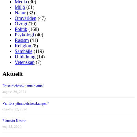
Media
(30)
Miljö
(61)
Natur
(32)
Omvärlden
(47)
Övrigt
(10)
Politik
(168)
Psykologi
(40)
Rasism
(41)
Religion
(8)
Samhälle
(119)
Utbildning
(14)
Vetenskap
(7)
Aktuellt
Ett studiebesök i min hjärna!
augusti 30, 2021
Var förs yttrandefrihetskampen?
oktober 12, 2020
Planetärt Kasino
maj 25, 2020