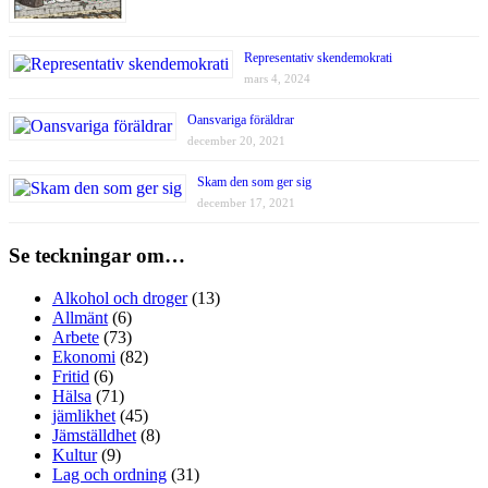
Representativ skendemokrati
mars 4, 2024
Oansvariga föräldrar
december 20, 2021
Skam den som ger sig
december 17, 2021
Se teckningar om…
Alkohol och droger
(13)
Allmänt
(6)
Arbete
(73)
Ekonomi
(82)
Fritid
(6)
Hälsa
(71)
jämlikhet
(45)
Jämställdhet
(8)
Kultur
(9)
Lag och ordning
(31)