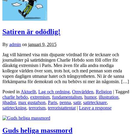
Satiren är odödlig!
By
admin
on
januari 9, 2015
Jag vill härmed visa min djupaste vördnad för de tecknare och
journalister på satirtidningen Charlie Hebdo som föll offer för
dåraktig extremism i Paris. Men även för alla andra modiga
kollegor världen över som, trots hot, och med pennan som enda
vapen dagligen utmanar hatet och trångsyntheten. Ni är de sanna
förkämparna för demokrati och nu behövs ni mer än någonsin. […]
Posted in
Aktuellt
,
Lag och ordning
,
Omvärlden
,
Religion
| Tagged
charlie hebdo
,
extremism
,
fundamentalism
,
humor
,
illustration
,
jihadist
,
max gustafson
,
Paris
,
penna
,
satir
,
satirtecknare
,
satirteckning
,
terrorism
,
terroristattentat
|
Leave a response
Guds heliga massmord