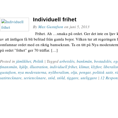
Individuell frihet
By
Max Gustafson
on
juni 5, 2013
Frihet. Ah …smaka på ordet. Ger det inte en ljuv k
av att äntligen få bli befriad från gamla bojor. Vilken tur att regeringen 
omfamnar ordet med en riktig bamsekram. Ta en titt på Nya moderater
på ordet ”frihet” ger 70 träffar. […]
Posted in
jämlikhet
,
Politik
| Tagged
arbetslös
,
bankmän
,
bostadslös
,
eg
finansmän
,
hjälp
,
illustration
,
individuell frihet
,
klimat
,
klyftor
,
liberali
gustafson
,
nya moderaterna
,
nyliberalism
,
olja
,
pengar
,
politisk satir
,
r
satirtecknare
,
serietecknare
,
stöd
,
stöld
,
tiggare
,
uteliggare
|
12 Respon