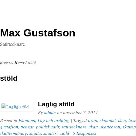
Max Gustafson
Satirtecknare
Browse:
Home
/
stöld
stöld
Laglig stöld
By
admin
on
november 7, 2014
Posted in
Ekonomi
,
Lag och ordning
| Tagged
brott
,
ekonomi
,
ikea
,
lux
gustafson
,
pengar
,
politisk satir
,
satirtecknare
,
skatt
,
skattebrott
,
skatte
skattesmitning
,
snatta
,
snatteri
,
stöld
|
5 Responses