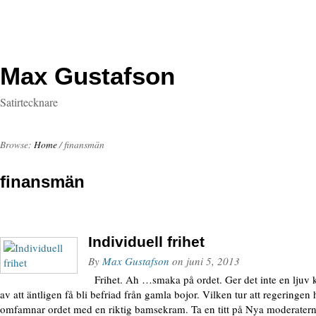
Max Gustafson
Satirtecknare
Browse:
Home
/
finansmän
finansmän
Individuell frihet
By
Max Gustafson
on
juni 5, 2013
Frihet. Ah …smaka på ordet. Ger det inte en ljuv k
av att äntligen få bli befriad från gamla bojor. Vilken tur att regeringen 
omfamnar ordet med en riktig bamsekram. Ta en titt på Nya moderater