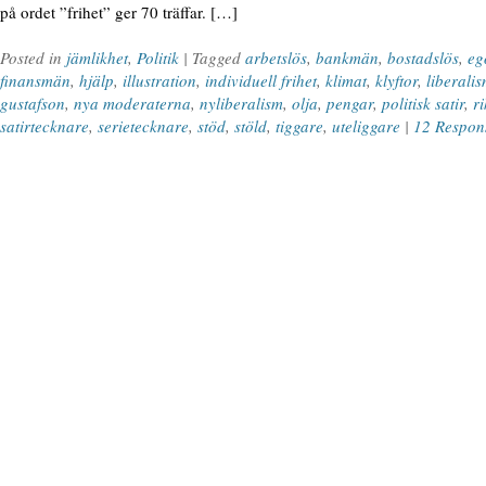
på ordet ”frihet” ger 70 träffar. […]
Posted in
jämlikhet
,
Politik
| Tagged
arbetslös
,
bankmän
,
bostadslös
,
eg
finansmän
,
hjälp
,
illustration
,
individuell frihet
,
klimat
,
klyftor
,
liberali
gustafson
,
nya moderaterna
,
nyliberalism
,
olja
,
pengar
,
politisk satir
,
r
satirtecknare
,
serietecknare
,
stöd
,
stöld
,
tiggare
,
uteliggare
|
12 Respon