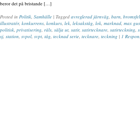
beror det på bristande […]
Posted in
Politik
,
Samhälle
| Tagged
avreglerad järnväg
,
barn
,
bromsfel
illustratör
,
konkurrens
,
konkurs
,
lek
,
leksakståg
,
lok
,
marknad
,
max gus
politisk
,
privatisering
,
räls
,
sälja ut
,
satir
,
satirtecknare
,
satirteckning
,
s
sj
,
station
,
svpol
,
svpt
,
tåg
,
tecknad serie
,
tecknare
,
teckning
|
1 Respon