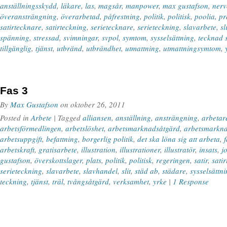
anställningsskydd
,
läkare
,
las
,
magsår
,
manpower
,
max gustafson
,
nerv
överansträngning
,
överarbetad
,
påfrestning
,
politik
,
politisk
,
poolia
,
pr
satirtecknare
,
satirteckning
,
serietecknare
,
serieteckning
,
slavarbete
,
sl
spänning
,
stressad
,
svimningar
,
svpol
,
symtom
,
sysselsättning
,
tecknad 
tillgänglig
,
tjänst
,
utbränd
,
utbrändhet
,
utmattning
,
utmattningsymtom
,
Fas 3
By
Max Gustafson
on
oktober 26, 2011
Posted in
Arbete
| Tagged
alliansen
,
anställning
,
ansträngning
,
arbetar
arbetsförmedlingen
,
arbetslöshet
,
arbetsmarknadsåtgärd
,
arbetsmarkna
arbetsuppgift
,
befattning
,
borgerlig politik
,
det ska löna sig att arbeta
,
f
arbetskraft
,
gratisarbete
,
illustration
,
illustrationer
,
illustratör
,
insats
,
j
gustafson
,
överskottslager
,
plats
,
politik
,
politisk
,
regeringen
,
satir
,
sati
serieteckning
,
slavarbete
,
slavhandel
,
slit
,
städ ab
,
städare
,
sysselsättn
teckning
,
tjänst
,
träl
,
tvångsåtgärd
,
verksamhet
,
yrke
|
1 Response