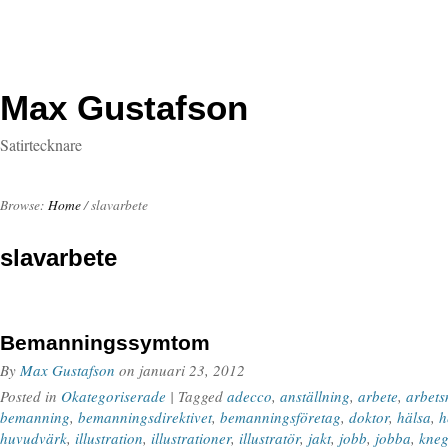
Max Gustafson
Satirtecknare
Browse:
Home
/
slavarbete
slavarbete
Bemanningssymtom
By
Max Gustafson
on
januari 23, 2012
Posted in
Okategoriserade
| Tagged
adecco
,
anställning
,
arbete
,
arbets
bemanning
,
bemanningsdirektivet
,
bemanningsföretag
,
doktor
,
hälsa
,
h
huvudvärk
,
illustration
,
illustrationer
,
illustratör
,
jakt
,
jobb
,
jobba
,
kne