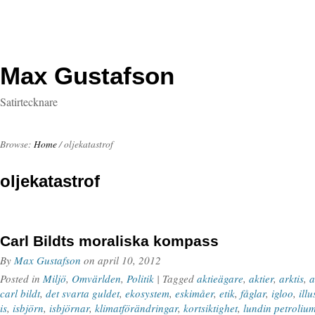
Max Gustafson
Satirtecknare
Browse:
Home
/
oljekatastrof
oljekatastrof
Carl Bildts moraliska kompass
By
Max Gustafson
on
april 10, 2012
Posted in
Miljö
,
Omvärlden
,
Politik
| Tagged
aktieägare
,
aktier
,
arktis
,
a
carl bildt
,
det svarta guldet
,
ekosystem
,
eskimåer
,
etik
,
fåglar
,
igloo
,
illu
is
,
isbjörn
,
isbjörnar
,
klimatförändringar
,
kortsiktighet
,
lundin petroliu