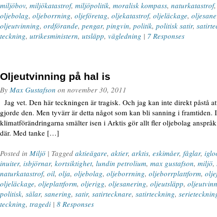
miljöbov
,
miljökatastrof
,
miljöpolitik
,
moralisk kompass
,
naturkatastrof
oljebolag
,
oljeborrning
,
oljeföretag
,
oljekatastrof
,
oljeläckage
,
oljesane
oljeutvinning
,
ordförande
,
pengar
,
pingvin
,
politik
,
politisk satir
,
satirt
teckning
,
utrikesministern
,
utsläpp
,
vägledning
|
7 Responses
Oljeutvinning på hal is
By
Max Gustafson
on
november 30, 2011
Jag vet. Den här teckningen är tragisk. Och jag kan inte direkt påstå att
gjorde den. Men tyvärr är detta något som kan bli sanning i framtiden. I
klimatförändringarna smälter isen i Arktis gör allt fler oljebolag anspråk 
där. Med tanke […]
Posted in
Miljö
| Tagged
aktieägare
,
aktier
,
arktis
,
eskimåer
,
fåglar
,
iglo
inuiter
,
isbjörnar
,
kortsiktighet
,
lundin petrolium
,
max gustafson
,
miljö
,
naturkatastrof
,
oil
,
olja
,
oljebolag
,
oljeborrning
,
oljeborrplattform
,
olje
oljeläckage
,
oljeplattform
,
oljerigg
,
oljesanering
,
oljeutsläpp
,
oljeutvin
politisk
,
sälar
,
sanering
,
satir
,
satirtecknare
,
satirteckning
,
serietecknin
teckning
,
tragedi
|
8 Responses