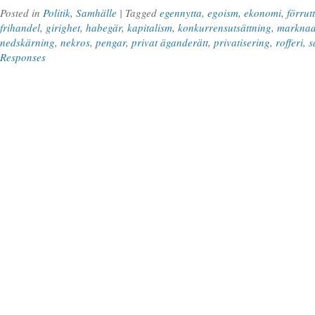
Posted in
Politik
,
Samhälle
| Tagged
egennytta
,
egoism
,
ekonomi
,
förrut
frihandel
,
girighet
,
habegär
,
kapitalism
,
konkurrensutsättning
,
marknad
nedskärning
,
nekros
,
pengar
,
privat äganderätt
,
privatisering
,
rofferi
,
s
Responses