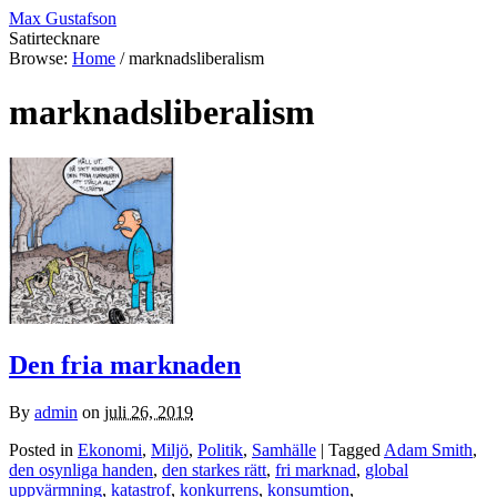
Max Gustafson
Satirtecknare
Browse:
Home
/
marknadsliberalism
marknadsliberalism
Den fria marknaden
By
admin
on
juli 26, 2019
Posted in
Ekonomi
,
Miljö
,
Politik
,
Samhälle
| Tagged
Adam Smith
,
den osynliga handen
,
den starkes rätt
,
fri marknad
,
global
uppvärmning
,
katastrof
,
konkurrens
,
konsumtion
,