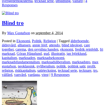
sverigedemokraterna
,
tecknad serie
,
utbildning
,
välfärd
|
4
Responses
Blind tro
By
Max Gustafson
on
september 4, 2014
Posted in
Ekonomi
,
Politik
,
Religion
| Tagged
äldreboende
,
äldrevård
,
alliansen
,
annie lööf
,
attendo
,
blind ideologi
,
care
together
,
carema
,
den osynliga handen
,
ekonomi
,
fredrik reinfeldt
,
fri
marknad
,
Göran Hägglund
,
gud
,
illustratör
,
jan björklund
,
kapitalism
,
marknaden
,
marknadsekonomi
,
marknadsfundamentalism
,
marknadsliberalism
,
marknadstro
,
max
gustafson
,
neoklassisk
,
nyliberalism
,
politik
,
politisk satir
,
profit
,
religion
,
riskkapitalism
,
satirteckning
,
tecknad serie
,
tecknare
,
tro
,
välfärd
,
vanvård
,
vardaga
,
vinst
|
9 Responses