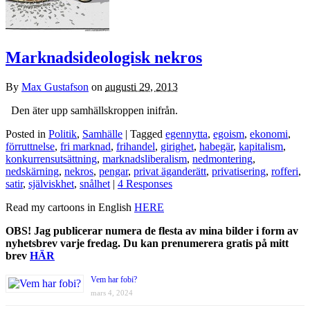
Marknadsideologisk nekros
By
Max Gustafson
on
augusti 29, 2013
Den äter upp samhällskroppen inifrån.
Posted in
Politik
,
Samhälle
| Tagged
egennytta
,
egoism
,
ekonomi
,
förruttnelse
,
fri marknad
,
frihandel
,
girighet
,
habegär
,
kapitalism
,
konkurrensutsättning
,
marknadsliberalism
,
nedmontering
,
nedskärning
,
nekros
,
pengar
,
privat äganderätt
,
privatisering
,
rofferi
,
satir
,
själviskhet
,
snålhet
|
4 Responses
Read my cartoons in English
HERE
OBS! Jag publicerar numera de flesta av mina bilder i form av
nyhetsbrev varje fredag. Du kan prenumerera gratis på mitt
brev
HÄR
Vem har fobi?
mars 4, 2024