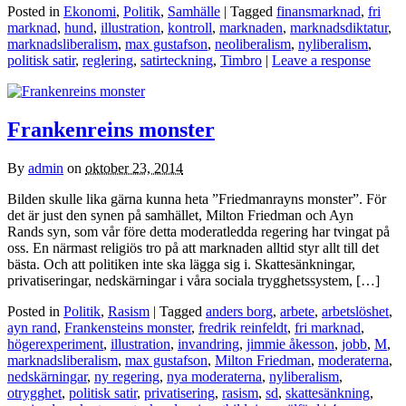
Posted in
Ekonomi
,
Politik
,
Samhälle
| Tagged
finansmarknad
,
fri
marknad
,
hund
,
illustration
,
kontroll
,
marknaden
,
marknadsdiktatur
,
marknadsliberalism
,
max gustafson
,
neoliberalism
,
nyliberalism
,
politisk satir
,
reglering
,
satirteckning
,
Timbro
|
Leave a response
Frankenreins monster
By
admin
on
oktober 23, 2014
Bilden skulle lika gärna kunna heta ”Friedmanrayns monster”. För
det är just den synen på samhället, Milton Friedman och Ayn
Rands syn, som vår före detta moderatledda regering har tvingat på
oss. En närmast religiös tro på att marknaden alltid styr allt till det
bästa. Och att politiken inte ska lägga sig i. Skattesänkningar,
privatiseringar, nedskärningar i våra sociala trygghetssystem, […]
Posted in
Politik
,
Rasism
| Tagged
anders borg
,
arbete
,
arbetslöshet
,
ayn rand
,
Frankensteins monster
,
fredrik reinfeldt
,
fri marknad
,
högerexperiment
,
illustration
,
invandring
,
jimmie åkesson
,
jobb
,
M
,
marknadsliberalism
,
max gustafson
,
Milton Friedman
,
moderaterna
,
nedskärningar
,
ny regering
,
nya moderaterna
,
nyliberalism
,
otrygghet
,
politisk satir
,
privatisering
,
rasism
,
sd
,
skattesänkning
,