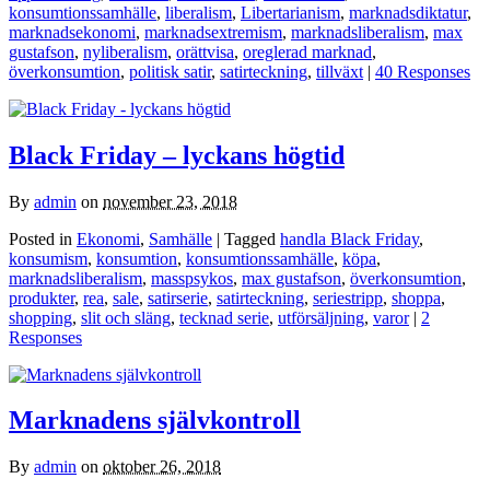
konsumtionssamhälle
,
liberalism
,
Libertarianism
,
marknadsdiktatur
,
marknadsekonomi
,
marknadsextremism
,
marknadsliberalism
,
max
gustafson
,
nyliberalism
,
orättvisa
,
oreglerad marknad
,
överkonsumtion
,
politisk satir
,
satirteckning
,
tillväxt
|
40 Responses
Black Friday – lyckans högtid
By
admin
on
november 23, 2018
Posted in
Ekonomi
,
Samhälle
| Tagged
handla Black Friday
,
konsumism
,
konsumtion
,
konsumtionssamhälle
,
köpa
,
marknadsliberalism
,
masspsykos
,
max gustafson
,
överkonsumtion
,
produkter
,
rea
,
sale
,
satirserie
,
satirteckning
,
seriestripp
,
shoppa
,
shopping
,
slit och släng
,
tecknad serie
,
utförsäljning
,
varor
|
2
Responses
Marknadens självkontroll
By
admin
on
oktober 26, 2018