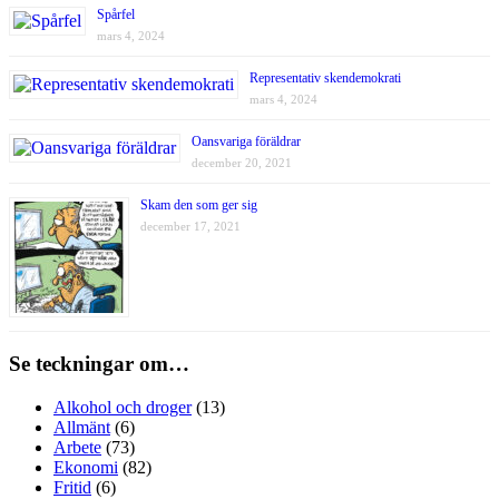
Spårfel
mars 4, 2024
Representativ skendemokrati
mars 4, 2024
Oansvariga föräldrar
december 20, 2021
Skam den som ger sig
december 17, 2021
Se teckningar om…
Alkohol och droger
(13)
Allmänt
(6)
Arbete
(73)
Ekonomi
(82)
Fritid
(6)