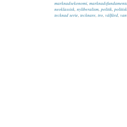
marknadsekonomi
,
marknadsfundamenta
neoklassisk
,
nyliberalism
,
politik
,
politisk
tecknad serie
,
tecknare
,
tro
,
välfärd
,
van