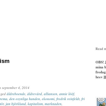
Read m
ism
OBS! J
mina b
fredag
brev
n
september 4, 2014
gged
äldreboende
,
äldrevård
,
alliansen
,
annie lööf
,
rema
,
den osynliga handen
,
ekonomi
,
fredrik reinfeldt
,
fri
tör
,
jan björklund
,
kapitalism
,
marknaden
,