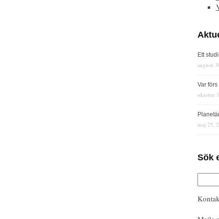
Aktue
Ett stud
augusti 3
Var för
oktober 
Planetä
maj 25, 
Sök 
Kontak