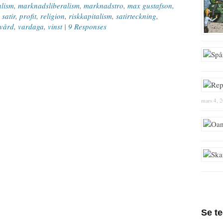
lism
,
marknadsliberalism
,
marknadstro
,
max gustafson
,
 satir
,
profit
,
religion
,
riskkapitalism
,
satirteckning
,
vård
,
vardaga
,
vinst
|
9 Responses
mars 4, 
Se t