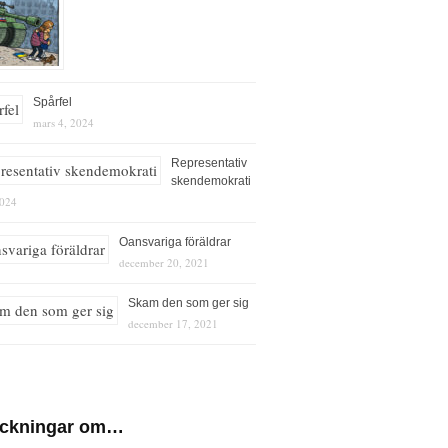
Spårfel
mars 4, 2024
Representativ
skendemokrati
2024
Oansvariga föräldrar
december 20, 2021
Skam den som ger sig
december 17, 2021
eckningar om…