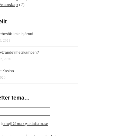
Vetenskap
(7)
llt
iebesök i min hjärna!
0, 2021
s yttrandefrihetskampen?
12, 2020
rt Kasino
2020
efter tema…
t:
mejl@maxgustafson.se