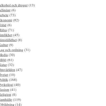
Alkohol och droger
(13)
Allmänt
(6)
Arbete
(73)
Ekonomi
(82)
ritid
(6)
Hälsa
(71)
ämlikhet
(45)
ämställdhet
(8)
Kultur
(9)
Lag och ordning
(31)
Media
(30)
Miljö
(61)
Natur
(32)
Omvärlden
(47)
Övrigt
(10)
olitik
(168)
Psykologi
(40)
Rasism
(41)
Religion
(8)
Samhälle
(119)
Utbildning
(14)