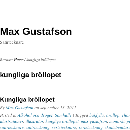
Max Gustafson
Satirtecknare
Browse:
Home
/
kungliga bröllopet
kungliga bröllopet
Kungliga bröllopet
By
Max Gustafson
on
september 13, 2011
Posted in
Alkohol och droger
,
Samhälle
| Tagged
bakfylla
,
bröllop
,
cha
illustrationer
,
illustratör
,
kungliga bröllopet
,
max gustafson
,
monarki
,
p
satirtecknare
,
satirteckning
,
serietecknare
,
serieteckning
,
skattebetalar