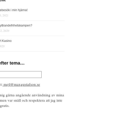
iebesök i min hjärna!
0, 2021
s yttrandefrihetskampen?
12, 2020
rt Kasino
2020
efter tema…
t:
mejl@maxgustafson.se
mig gärna angående användning av mina
 men var snäll och respektera att jag inte
gratis.