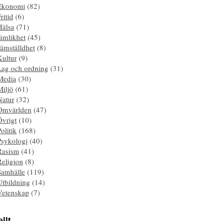
Ekonomi
(82)
ritid
(6)
Hälsa
(71)
ämlikhet
(45)
ämställdhet
(8)
Kultur
(9)
Lag och ordning
(31)
Media
(30)
Miljö
(61)
Natur
(32)
Omvärlden
(47)
Övrigt
(10)
olitik
(168)
Psykologi
(40)
Rasism
(41)
Religion
(8)
Samhälle
(119)
Utbildning
(14)
Vetenskap
(7)
llt