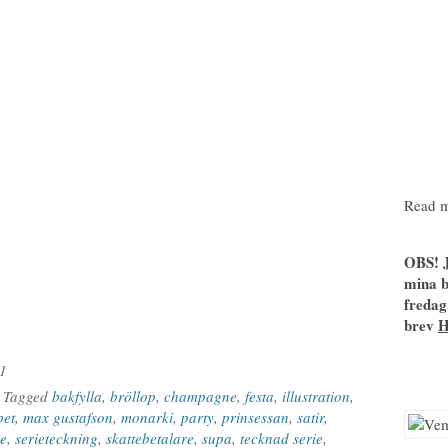
Read m
OBS! J
mina b
fredag
brev
11
| Tagged
bakfylla
,
bröllop
,
champagne
,
festa
,
illustration
,
pet
,
max gustafson
,
monarki
,
party
,
prinsessan
,
satir
,
re
,
serieteckning
,
skattebetalare
,
supa
,
tecknad serie
,