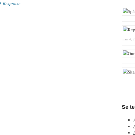
1 Response
mars 4, 
Se t