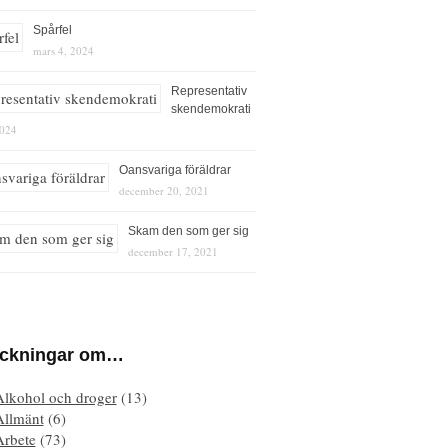
Spårfel
mars 4, 2024
Representativ
skendemokrati
2024
Oansvariga föräldrar
december 20, 2021
Skam den som ger sig
december 17, 2021
eckningar om…
Alkohol och droger
(13)
Allmänt
(6)
Arbete
(73)