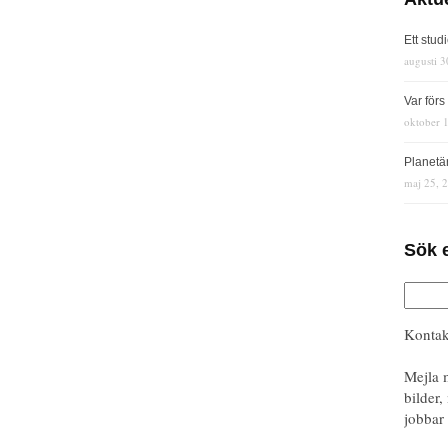
Ett stud
augusti 3
Var för
oktober 
Planetä
maj 25, 
Sök 
Kontak
Mejla 
bilder,
jobbar 