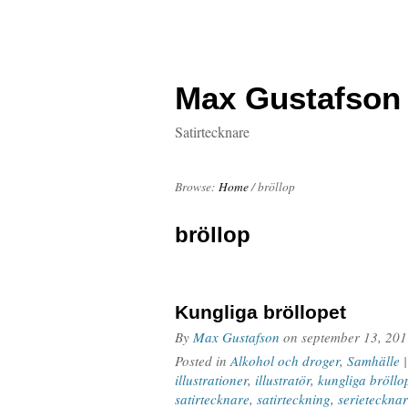
Max Gustafson
Satirtecknare
Browse:
Home
/
bröllop
bröllop
Kungliga bröllopet
By
Max Gustafson
on
september 13, 20
Posted in
Alkohol och droger
,
Samhälle
illustrationer
,
illustratör
,
kungliga bröllo
satirtecknare
,
satirteckning
,
serieteckna