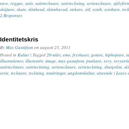
rave
,
reggae
,
satir
,
satirtecknare
,
satirteckning
,
serietecknare
,
självför
skäjtare
,
skate
,
skinhead
,
skinnhuvud
,
stekare
,
stil
,
synth
,
synthare
,
tec
2 Responses
Identitetskris
By
Max Gustafson
on
augusti 25, 2011
Posted in
Kultur
| Tagged
20-talet
,
emo
,
fryshuset
,
gotare
,
hiphopare
,
i
illustrationer
,
illustratör
,
image
,
max gustafson
,
punkare
,
revy
,
revyarti
satirtecknare
,
satirteckning
,
serietecknare
,
serieteckning
,
sharpskin
,
sk
serie
,
tecknare
,
teckning
,
tonåringar
,
ungdomskultur
,
utseende
|
Leave 