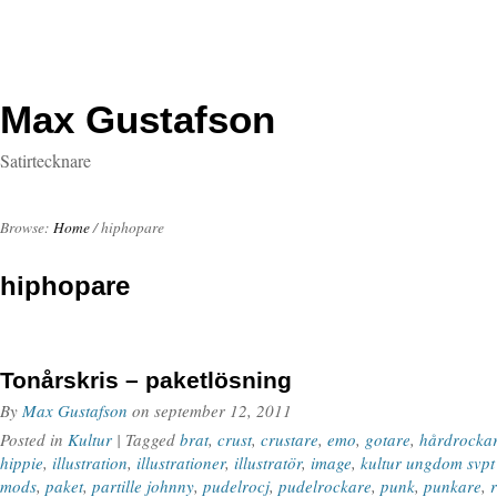
Max Gustafson
Satirtecknare
Browse:
Home
/
hiphopare
hiphopare
Tonårskris – paketlösning
By
Max Gustafson
on
september 12, 2011
Posted in
Kultur
| Tagged
brat
,
crust
,
crustare
,
emo
,
gotare
,
hårdrocka
hippie
,
illustration
,
illustrationer
,
illustratör
,
image
,
kultur ungdom svpt
mods
,
paket
,
partille johnny
,
pudelrocj
,
pudelrockare
,
punk
,
punkare
,