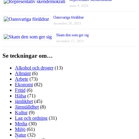
mars 4, 2024
Oansvariga föräldrar
december 20, 2021
Skam den som ger sig
december 17, 2021
Se teckningar om…
Alkohol och droger
(13)
Allmänt
(6)
Arbete
(73)
Ekonomi
(82)
Fritid
(6)
Hälsa
(71)
jämlikhet
(45)
Jämställdhet
(8)
Kultur
(9)
Lag och ordning
(31)
Media
(30)
Miljö
(61)
Natur
(32)