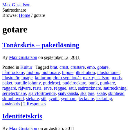
Max Gustafson
Satirtecknare
Browse:
Home
/
gotare
gotare
Tonårskris – paketlösning
By
Max Gustafson
on
september 12, 2011
Posted in
Kultur
| Tagged
brat
,
crust
,
crustare
,
emo
,
gotare
,
hårdrockare
,
hiphop
,
hiphopare
,
hippie
,
illustration
,
illustrationer
,
illustratör
,
image
,
kultur ungdom svpt tonår
,
max gustafson
,
mods
,
paket
,
partille johnny
,
pudelrocj
,
pudelrockare
,
punk
,
punkare
,
raggare
,
räjvare
,
rasta
,
rave
,
reggae
,
satir
,
satirtecknare
,
satirteckning
,
serietecknare
,
självförtroende
,
självkänsla
,
skäjtare
,
skate
,
skinhead
,
skinnhuvud
,
stekare
,
stil
,
synth
,
synthare
,
tecknare
,
teckning
,
tonårskris
|
2 Responses
Identitetskris
By
Max Gustafson
on
augusti 25, 2011