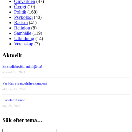
Omvärlden
(47)
Övrigt
(10)
Politik
(168)
Psykologi
(40)
Rasism
(41)
Religion
(8)
Samhälle
(119)
Utbildning
(14)
Vetenskap
(7)
Aktuellt
Ett studiebesök i min hjärna!
augusti 30, 2021
Var förs yttrandefrihetskampen?
oktober 12, 2020
Planetärt Kasino
maj 25, 2020
Sök efter tema…