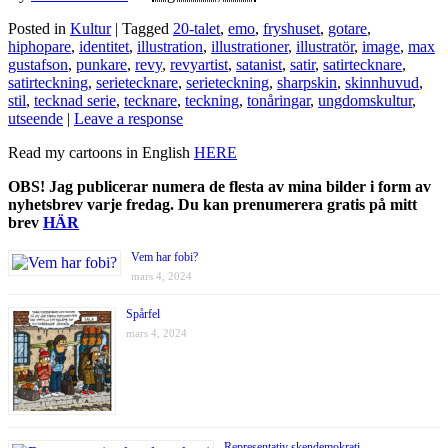
Posted in
Kultur
| Tagged
20-talet
,
emo
,
fryshuset
,
gotare
,
hiphopare
,
identitet
,
illustration
,
illustrationer
,
illustratör
,
image
,
max
gustafson
,
punkare
,
revy
,
revyartist
,
satanist
,
satir
,
satirtecknare
,
satirteckning
,
serietecknare
,
serieteckning
,
sharpskin
,
skinnhuvud
,
stil
,
tecknad serie
,
tecknare
,
teckning
,
tonåringar
,
ungdomskultur
,
utseende
|
Leave a response
Read my cartoons in English
HERE
OBS! Jag publicerar numera de flesta av mina bilder i form av
nyhetsbrev varje fredag. Du kan prenumerera gratis på mitt
brev
HÄR
Vem har fobi?
mars 4, 2024
Spårfel
mars 4, 2024
Representativ skendemokrati