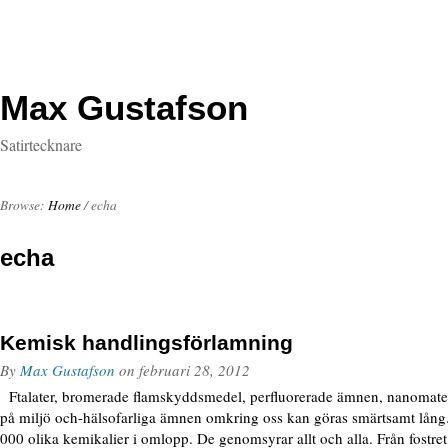
Max Gustafson
Satirtecknare
Browse:
Home
/
echa
echa
Kemisk handlingsförlamning
By
Max Gustafson
on
februari 28, 2012
Ftalater, bromerade flamskyddsmedel, perfluorerade ämnen, nanomateri
på miljö och-hälsofarliga ämnen omkring oss kan göras smärtsamt lång.
000 olika kemikalier i omlopp. De genomsyrar allt och alla. Från fostret 