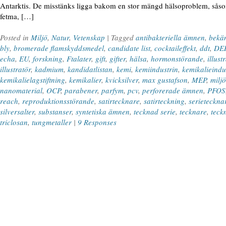
Antarktis. De misstänks ligga bakom en stor mängd hälsoproblem, såsom 
fetma, […]
Posted in
Miljö
,
Natur
,
Vetenskap
| Tagged
antibakteriella ämnen
,
bekä
bly
,
bromerade flamskyddsmedel
,
candidate list
,
cocktaileffekt
,
ddt
,
DE
echa
,
EU
,
forskning
,
Ftalater
,
gift
,
gifter
,
hälsa
,
hormonstörande
,
illust
illustratör
,
kadmium
,
kandidatlistan
,
kemi
,
kemiindustrin
,
kemikalieindu
kemikalielagstiftning
,
kemikalier
,
kvicksilver
,
max gustafson
,
MEP
,
miljö
nanomaterial
,
OCP
,
parabener
,
parfym
,
pcv
,
perforerade ämnen
,
PFOS
reach
,
reproduktionsstörande
,
satirtecknare
,
satirteckning
,
serieteckna
silversalter
,
substanser
,
syntetiska ämnen
,
tecknad serie
,
tecknare
,
teck
triclosan
,
tungmetaller
|
9 Responses