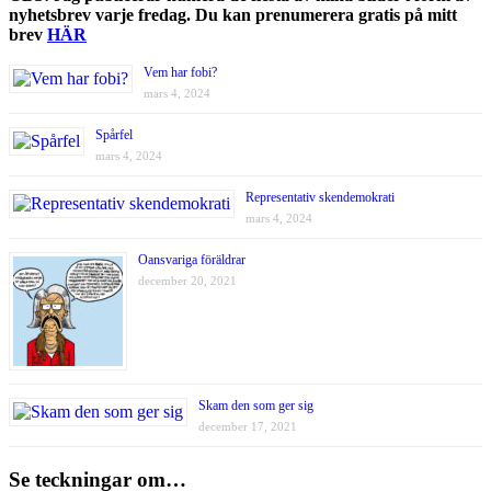
nyhetsbrev varje fredag. Du kan prenumerera gratis på mitt
brev
HÄR
Vem har fobi?
mars 4, 2024
Spårfel
mars 4, 2024
Representativ skendemokrati
mars 4, 2024
Oansvariga föräldrar
december 20, 2021
Skam den som ger sig
december 17, 2021
Se teckningar om…