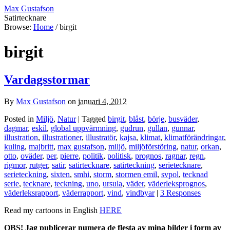
Max Gustafson
Satirtecknare
Browse:
Home
/
birgit
birgit
Vardagsstormar
By
Max Gustafson
on
januari 4, 2012
Posted in
Miljö
,
Natur
| Tagged
birgit
,
blåst
,
börje
,
busväder
,
dagmar
,
eskil
,
global uppvärmning
,
gudrun
,
gullan
,
gunnar
,
illustration
,
illustrationer
,
illustratör
,
kajsa
,
klimat
,
klimatförändringar
,
kuling
,
majbritt
,
max gustafson
,
miljö
,
miljöförstöring
,
natur
,
orkan
,
otto
,
oväder
,
per
,
pierre
,
politik
,
politisk
,
prognos
,
ragnar
,
regn
,
rigmor
,
rutger
,
satir
,
satirtecknare
,
satirteckning
,
serietecknare
,
serieteckning
,
sixten
,
smhi
,
storm
,
stormen emil
,
svpol
,
tecknad
serie
,
tecknare
,
teckning
,
uno
,
ursula
,
väder
,
väderleksprognos
,
väderleksrapport
,
väderrapport
,
vind
,
vindbyar
|
3 Responses
Read my cartoons in English
HERE
OBS! Jag publicerar numera de flesta av mina bilder i form av