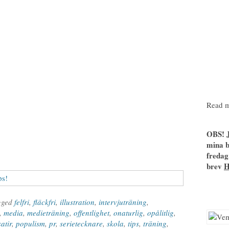
Read m
OBS! J
mina b
fredag
brev
gged
felfri
,
fläckfri
,
illustration
,
intervjuträning
,
,
media
,
medieträning
,
offentlighet
,
onaturlig
,
opålitlig
,
satir
,
populism
,
pr
,
serietecknare
,
skola
,
tips
,
träning
,