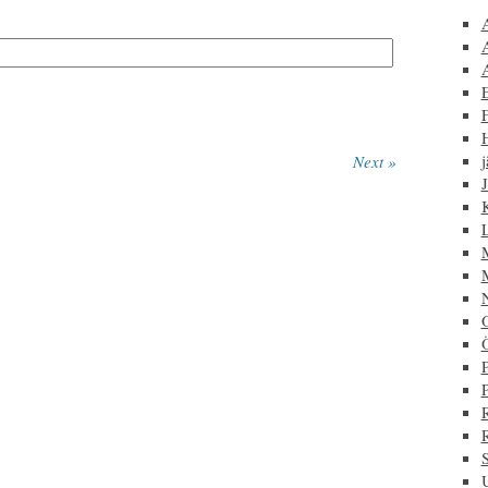
F
j
Next »
J
P