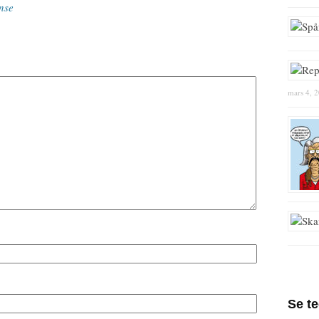
nse
mars 4, 
Se t