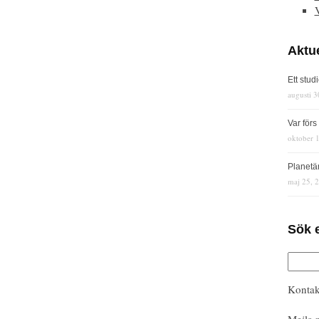
Aktue
Ett stud
augusti 3
Var för
oktober 
Planetä
maj 25, 
Sök 
Kontak