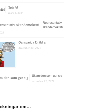
Spårfel
mars 4, 2024
Representativ
skendemokrati
2024
Oansvariga föräldrar
december 20, 2021
Skam den som ger sig
december 17, 2021
eckningar om…