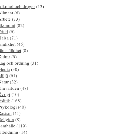
Alkohol och droger
(13)
Allmänt
(6)
Arbete
(73)
Ekonomi
(82)
ritid
(6)
Hälsa
(71)
ämlikhet
(45)
ämställdhet
(8)
Kultur
(9)
Lag och ordning
(31)
Media
(30)
Miljö
(61)
Natur
(32)
Omvärlden
(47)
Övrigt
(10)
olitik
(168)
Psykologi
(40)
Rasism
(41)
Religion
(8)
Samhälle
(119)
Utbildning
(14)