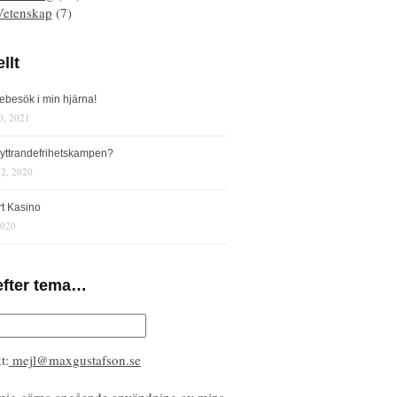
Vetenskap
(7)
llt
iebesök i min hjärna!
0, 2021
s yttrandefrihetskampen?
12, 2020
rt Kasino
2020
efter tema…
t:
mejl@maxgustafson.se