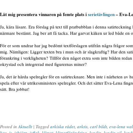
Låt mig presentera vinnaren på femte plats i
serietävlingen
– Eva-Le
Ja, kära läsare. Era förslag på text till pratbubblan i denna satirteckning
närmare bestämt. Jag ber att få tacka. Har garvat käken ur led både en 
För er som undrar har jag bedömt textförslagen utifrån några frågor som j
mig. Nämligen: Ligger texten bra i mun och är slagkraftig? Har den sat
förankring i verkligheten? Tillför den något extra som inte bilden redan
okrystad och integrerad med figurernas miner?
Ja, det är hårda spelregler för en satirtecknare. Men inte i närheten av hur
spela efter vår utrikesministers spelregler. Och det sätter Eva-Lena fingr
sätt. Bra jobbat!
Posted in
Aktuellt
| Tagged
arkiska rådet
,
arktis
,
carl bildt
,
eva-lena wal
hav
,
is
,
isbjörn
,
isflak
,
klimat
,
klimatförändring
,
lundin
,
lundin oil
,
lund