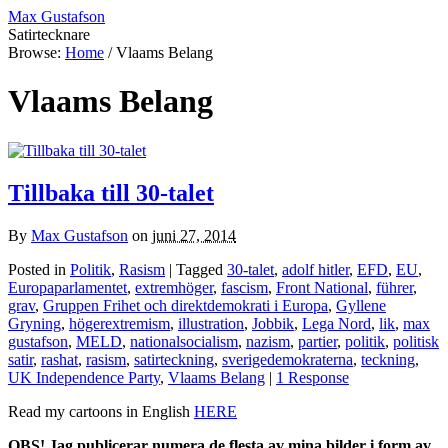
Max Gustafson
Satirtecknare
Browse:
Home
/
Vlaams Belang
Vlaams Belang
Tillbaka till 30-talet
By
Max Gustafson
on
juni 27, 2014
Posted in
Politik
,
Rasism
| Tagged
30-talet
,
adolf hitler
,
EFD
,
EU
,
Europaparlamentet
,
extremhöger
,
fascism
,
Front National
,
führer
,
grav
,
Gruppen Frihet och direktdemokrati i Europa
,
Gyllene
Gryning
,
högerextremism
,
illustration
,
Jobbik
,
Lega Nord
,
lik
,
max
gustafson
,
MELD
,
nationalsocialism
,
nazism
,
partier
,
politik
,
politisk
satir
,
rashat
,
rasism
,
satirteckning
,
sverigedemokraterna
,
teckning
,
UK Independence Party
,
Vlaams Belang
|
1 Response
Read my cartoons in English
HERE
OBS! Jag publicerar numera de flesta av mina bilder i form av