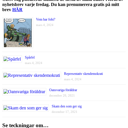
nyhetsbrev varje fredag. Du kan prenumerera gratis på mitt
brev
HÄR
Vem har fobi?
mars 4, 2024
Spårfel
mars 4, 2024
Representativ skendemokrati
mars 4, 2024
Oansvariga föräldrar
december 20, 2021
Skam den som ger sig
december 17, 2021
Se teckningar om…