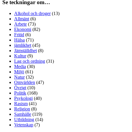
Se teckningar om…
Alkohol och droger
(13)
Allmänt
(6)
Arbete
(73)
Ekonomi
(82)
Fritid
(6)
Hälsa
(71)
jämlikhet
(45)
Jämställdhet
(8)
Kultur
(9)
Lag och ordning
(31)
Media
(30)
Miljö
(61)
Natur
(32)
Omvärlden
(47)
Övrigt
(10)
Politik
(168)
Psykologi
(40)
Rasism
(41)
Religion
(8)
Samhälle
(119)
Utbildning
(14)
Vetenskap
(7)