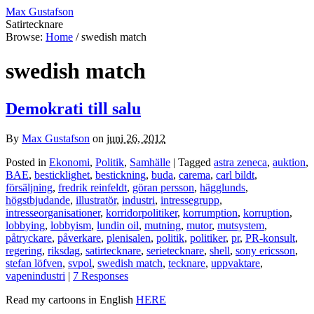
Max Gustafson
Satirtecknare
Browse:
Home
/
swedish match
swedish match
Demokrati till salu
By
Max Gustafson
on
juni 26, 2012
Posted in
Ekonomi
,
Politik
,
Samhälle
| Tagged
astra zeneca
,
auktion
,
BAE
,
besticklighet
,
bestickning
,
buda
,
carema
,
carl bildt
,
försäljning
,
fredrik reinfeldt
,
göran persson
,
hägglunds
,
högstbjudande
,
illustratör
,
industri
,
intressegrupp
,
intresseorganisationer
,
korridorpolitiker
,
korrumption
,
korruption
,
lobbying
,
lobbyism
,
lundin oil
,
mutning
,
mutor
,
mutsystem
,
påtryckare
,
påverkare
,
plenisalen
,
politik
,
politiker
,
pr
,
PR-konsult
,
regering
,
riksdag
,
satirtecknare
,
serietecknare
,
shell
,
sony ericsson
,
stefan löfven
,
svpol
,
swedish match
,
tecknare
,
uppvaktare
,
vapenindustri
|
7 Responses
Read my cartoons in English
HERE