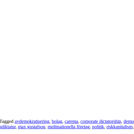
 Tagged
avdemokratisering
,
bolag
,
carema
,
corporate dictatorship
,
demok
diktatur
,
max gustafson
,
multinationella företag
,
politik
,
riskkapitalism