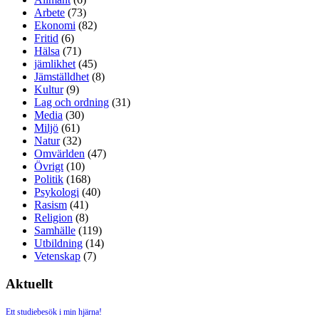
Arbete
(73)
Ekonomi
(82)
Fritid
(6)
Hälsa
(71)
jämlikhet
(45)
Jämställdhet
(8)
Kultur
(9)
Lag och ordning
(31)
Media
(30)
Miljö
(61)
Natur
(32)
Omvärlden
(47)
Övrigt
(10)
Politik
(168)
Psykologi
(40)
Rasism
(41)
Religion
(8)
Samhälle
(119)
Utbildning
(14)
Vetenskap
(7)
Aktuellt
Ett studiebesök i min hjärna!