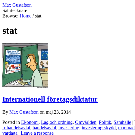
Max Gustafson
Satirtecknare
Browse:
Home
/
stat
stat
Internationell företagsdiktatur
By
Max Gustafson
on
maj 23, 2014
Posted in
Ekonomi
,
Lag och ordning
,
Omvärlden
,
Politik
,
Samhälle
|
frihandelsavtal
,
handelsavtal
,
investering
,
investeringsskydd
,
marknads
vardaga
|
Leave a response