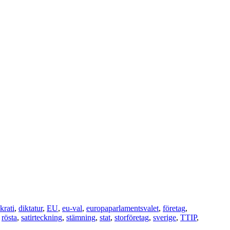
rati
,
diktatur
,
EU
,
eu-val
,
europaparlamentsvalet
,
företag
,
,
rösta
,
satirteckning
,
stämning
,
stat
,
storföretag
,
sverige
,
TTIP
,