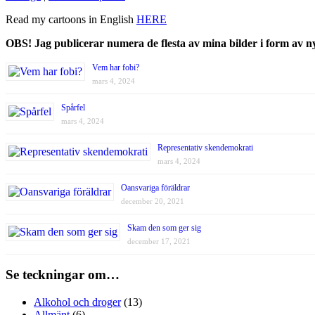
Read my cartoons in English
HERE
OBS! Jag publicerar numera de flesta av mina bilder i form av 
Vem har fobi?
mars 4, 2024
Spårfel
mars 4, 2024
Representativ skendemokrati
mars 4, 2024
Oansvariga föräldrar
december 20, 2021
Skam den som ger sig
december 17, 2021
Se teckningar om…
Alkohol och droger
(13)
Allmänt
(6)