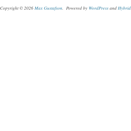
Copyright © 2026
Max Gustafson
.
Powered by
WordPress
and
Hybrid