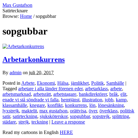
Max Gustafson
Satirtecknare
Browse:
Home
/
sopgubbar
sopgubbar
Arbetarkonkurrens
By
admin
on
juli 20, 2017
Posted in
Arbete
,
Ekonomi
,
Hälsa
,
jämlikhet
,
Politik
,
Samhälle
|
Tagged
arbetare i alla länder förenen eder
,
arbetarklass
,
arbete
,
arbetsmarknad
,
arbetsrätt
,
arbetstagare
,
bankdirektörer
,
bråk
,
elit
,
enade vi stå söndrade vi falla
,
hemtjänst
,
illustration
,
jobb
,
kamp
,
klassamhälle
,
knegare
,
konflikt
,
konkurrens
,
lön
,
lönesänkning
,
lyxstrejk
,
maktelit
,
max gustafson
,
orättvisa
,
över
,
överklass
,
politisk
satir
,
satirteckning
,
sjuksköterskor
,
sopgubbar
,
sopstrejk
,
splittring
,
städare
,
strejk
,
teckning
|
Leave a response
Read my cartoons in English
HERE