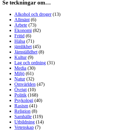
Se teckningar om…
Alkohol och droger
(13)
Allmänt
(6)
Arbete
(73)
Ekonomi
(82)
Fritid
(6)
Hälsa
(71)
jämlikhet
(45)
Jämställdhet
(8)
Kultur
(9)
Lag och ordning
(31)
Media
(30)
Miljö
(61)
Natur
(32)
Omvärlden
(47)
Övrigt
(10)
Politik
(168)
Psykologi
(40)
Rasism
(41)
Religion
(8)
Samhälle
(119)
Utbildning
(14)
Vetenskap
(7)