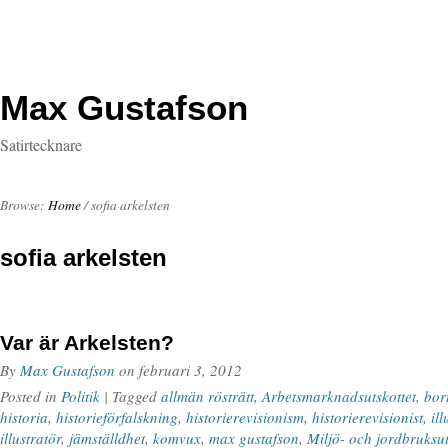
Max Gustafson
Satirtecknare
Browse:
Home
/
sofia arkelsten
sofia arkelsten
Var är Arkelsten?
By
Max Gustafson
on
februari 3, 2012
Posted in
Politik
| Tagged
allmän rösträtt
,
Arbetsmarknadsutskottet
,
bor
historia
,
historieförfalskning
,
historierevisionism
,
historierevisionist
,
ill
illustratör
,
jämställdhet
,
komvux
,
max gustafson
,
Miljö- och jordbruksut