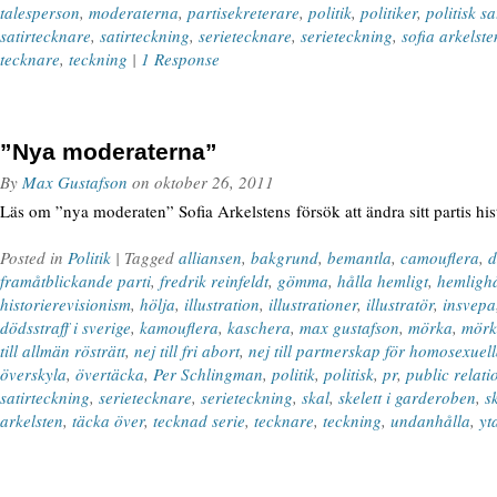
talesperson
,
moderaterna
,
partisekreterare
,
politik
,
politiker
,
politisk sa
satirtecknare
,
satirteckning
,
serietecknare
,
serieteckning
,
sofia arkelste
tecknare
,
teckning
|
1 Response
”Nya moderaterna”
By
Max Gustafson
on
oktober 26, 2011
Läs om ”nya moderaten” Sofia Arkelstens försök att ändra sitt partis h
Posted in
Politik
| Tagged
alliansen
,
bakgrund
,
bemantla
,
camouflera
,
d
framåtblickande parti
,
fredrik reinfeldt
,
gömma
,
hålla hemligt
,
hemlighå
historierevisionism
,
hölja
,
illustration
,
illustrationer
,
illustratör
,
insvepa
dödsstraff i sverige
,
kamouflera
,
kaschera
,
max gustafson
,
mörka
,
mörk
till allmän rösträtt
,
nej till fri abort
,
nej till partnerskap för homosexuel
överskyla
,
övertäcka
,
Per Schlingman
,
politik
,
politisk
,
pr
,
public relati
satirteckning
,
serietecknare
,
serieteckning
,
skal
,
skelett i garderoben
,
s
arkelsten
,
täcka över
,
tecknad serie
,
tecknare
,
teckning
,
undanhålla
,
yt