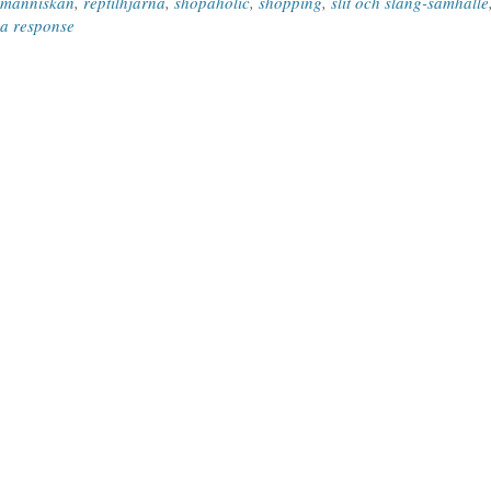
människan
,
reptilhjärna
,
shopaholic
,
shopping
,
slit och släng-samhälle
a response