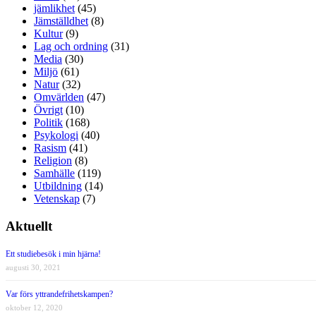
jämlikhet
(45)
Jämställdhet
(8)
Kultur
(9)
Lag och ordning
(31)
Media
(30)
Miljö
(61)
Natur
(32)
Omvärlden
(47)
Övrigt
(10)
Politik
(168)
Psykologi
(40)
Rasism
(41)
Religion
(8)
Samhälle
(119)
Utbildning
(14)
Vetenskap
(7)
Aktuellt
Ett studiebesök i min hjärna!
augusti 30, 2021
Var förs yttrandefrihetskampen?
oktober 12, 2020