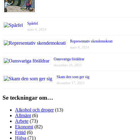
Spårfel
mars 4, 2024
Representativ skendemokrati
mars 4, 2024
Oansvariga föräldrar
december 20, 2021
Skam den som ger sig
december 17, 2021
Se teckningar om…
Alkohol och droger
(13)
Allmänt
(6)
Arbete
(73)
Ekonomi
(82)
Fritid
(6)
Hälsa
(71)