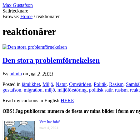
Max Gustafson
Satirtecknare
Browse:
Home
/
reaktionärer
reaktionärer
Den stora problemförnekelsen
By
admin
on
maj 2, 2019
Posted in
jämlikhet
,
Miljö
,
Natur
,
Omvärlden
,
Politik
,
Rasism
,
Samhäl
gustafson
,
migration
,
miljö
,
miljöförstöring
,
politisk satir
,
rasism
,
reakt
Read my cartoons in English
HERE
OBS! Jag publicerar numera de flesta av mina bilder i form av 
Vem har fobi?
mars 4, 2024