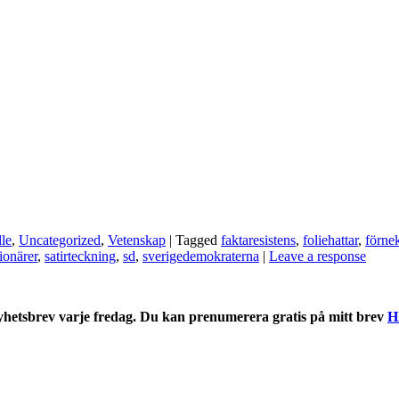
le
,
Uncategorized
,
Vetenskap
| Tagged
faktaresistens
,
foliehattar
,
förne
ionärer
,
satirteckning
,
sd
,
sverigedemokraterna
|
Leave a response
nyhetsbrev varje fredag. Du kan prenumerera gratis på mitt brev
H