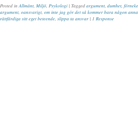
Posted in
Allmänt
,
Miljö
,
Psykologi
| Tagged
argument
,
dumhet
,
förneke
argument
,
oansvarigt
,
om inte jag gör det så kommer bara någon annan
rättfärdiga sitt eget beteende
,
slippa ta ansvar
|
1 Response