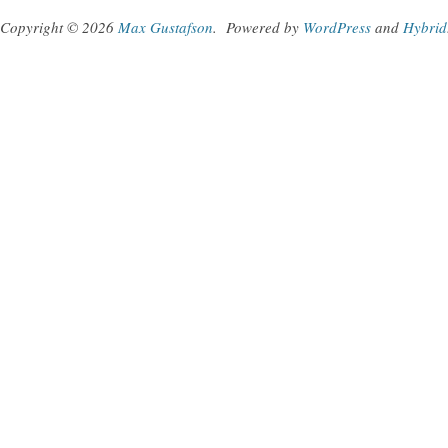
Copyright © 2026
Max Gustafson
.
Powered by
WordPress
and
Hybrid