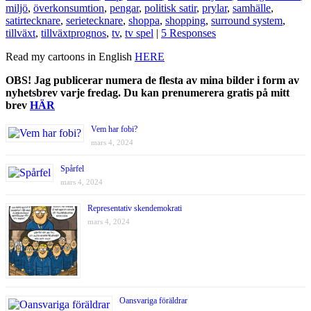
miljö
,
överkonsumtion
,
pengar
,
politisk satir
,
prylar
,
samhälle
,
satirtecknare
,
serietecknare
,
shoppa
,
shopping
,
surround system
,
tillväxt
,
tillväxtprognos
,
tv
,
tv spel
|
5 Responses
Read my cartoons in English
HERE
OBS! Jag publicerar numera de flesta av mina bilder i form av
nyhetsbrev varje fredag. Du kan prenumerera gratis på mitt
brev
HÄR
Vem har fobi?
mars 4, 2024
Spårfel
mars 4, 2024
Representativ skendemokrati
mars 4, 2024
Oansvariga föräldrar