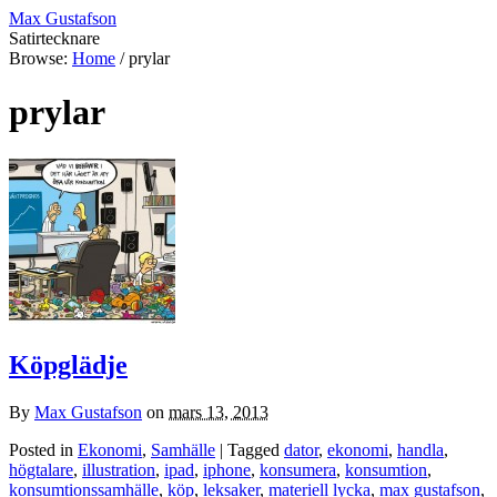
Max Gustafson
Satirtecknare
Browse:
Home
/
prylar
prylar
Köpglädje
By
Max Gustafson
on
mars 13, 2013
Posted in
Ekonomi
,
Samhälle
| Tagged
dator
,
ekonomi
,
handla
,
högtalare
,
illustration
,
ipad
,
iphone
,
konsumera
,
konsumtion
,
konsumtionssamhälle
,
köp
,
leksaker
,
materiell lycka
,
max gustafson
,