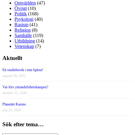
Omvärlden
(47)
Övrigt
(10)
Politik
(168)
Psykologi
(40)
Rasism
(41)
Religion
(8)
Samhälle
(119)
Utbildning
(14)
Vetenskap
(7)
Aktuellt
Ett studiebesök i min hjärna!
augusti 30, 2021
Var förs yttrandefrihetskampen?
oktober 12, 2020
Planetärt Kasino
maj 25, 2020
Sök efter tema…