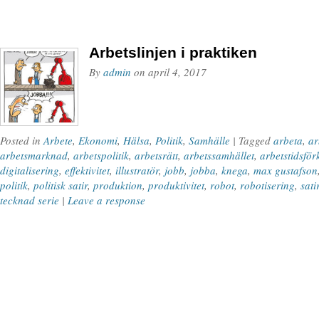
Arbetslinjen i praktiken
By
admin
on
april 4, 2017
Posted in
Arbete
,
Ekonomi
,
Hälsa
,
Politik
,
Samhälle
| Tagged
arbeta
,
ar
arbetsmarknad
,
arbetspolitik
,
arbetsrätt
,
arbetssamhället
,
arbetstidsför
digitalisering
,
effektivitet
,
illustratör
,
jobb
,
jobba
,
knega
,
max gustafson
politik
,
politisk satir
,
produktion
,
produktivitet
,
robot
,
robotisering
,
sati
tecknad serie
|
Leave a response