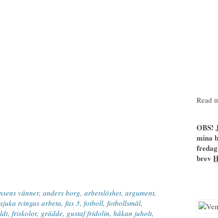
Read m
OBS! J
mina b
fredag
brev
ansens vänner
,
anders borg
,
arbetslöshet
,
argument
,
sjuka tvingas arbeta
,
fas 3
,
fotboll
,
fotbollsmål
,
ldt
,
friskolor
,
grädde
,
gustaf fridolin
,
håkan juholt
,