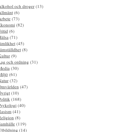
Alkohol och droger
(13)
Allmänt
(6)
Arbete
(73)
Ekonomi
(82)
ritid
(6)
Hälsa
(71)
ämlikhet
(45)
ämställdhet
(8)
Kultur
(9)
Lag och ordning
(31)
Media
(30)
Miljö
(61)
Natur
(32)
Omvärlden
(47)
Övrigt
(10)
olitik
(168)
Psykologi
(40)
Rasism
(41)
Religion
(8)
Samhälle
(119)
Utbildning
(14)