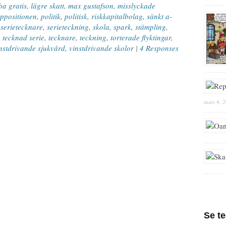
ba gratis
,
lägre skatt
,
max gustafson
,
misslyckade
ppositionen
,
politik
,
politisk
,
riskkapitalbolag
,
sänkt a-
,
serietecknare
,
serieteckning
,
skola
,
spark
,
stämpling
,
,
tecknad serie
,
tecknare
,
teckning
,
torterade flyktingar
,
nstdrivande sjukvård
,
vinstdrivande skolor
|
4 Responses
mars 4, 
Se t