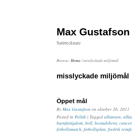
Max Gustafson
Satirtecknare
Browse:
Home
/
misslyckade miljömål
misslyckade miljömål
Öppet mål
By
Max Gustafson
on
oktober 26, 2011
Posted in
Politik
| Tagged
alliansen
,
alli
barnfattigdom
,
boll
,
bostadsbrist
,
cancer
fotbollsmatch
,
fotbollsplan
,
fredrik reinfe