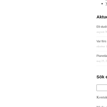
Aktue
Ett stud
augusti 3
Var för
oktober 
Planetä
maj 25, 
Sök 
Kontak