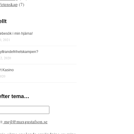
Vetenskap
(7)
llt
iebesök i min hjärna!
0, 2021
s yttrandefrihetskampen?
12, 2020
rt Kasino
2020
efter tema…
t:
mejl@maxgustafson.se