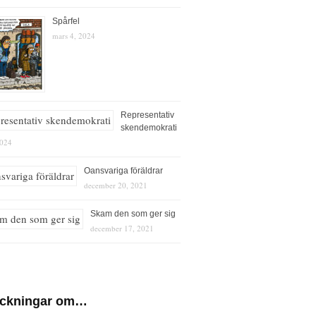
Spårfel
mars 4, 2024
Representativ
skendemokrati
2024
Oansvariga föräldrar
december 20, 2021
Skam den som ger sig
december 17, 2021
eckningar om…