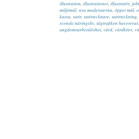
illustration
,
illustrationer
,
illustratör
,
job
miljömål
,
nya moderaterna
,
öppet mål
,
o
kassa
,
satir
,
satirtecknare
,
satirteckning
svenskt näringsliv
,
tågtrafiken havererar
ungdomsarbetslöshet
,
vård
,
vårdköer
,
vi