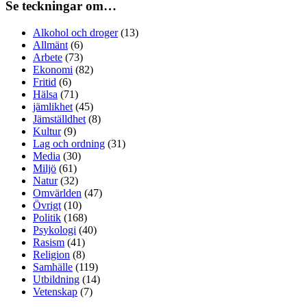
Se teckningar om…
Alkohol och droger
(13)
Allmänt
(6)
Arbete
(73)
Ekonomi
(82)
Fritid
(6)
Hälsa
(71)
jämlikhet
(45)
Jämställdhet
(8)
Kultur
(9)
Lag och ordning
(31)
Media
(30)
Miljö
(61)
Natur
(32)
Omvärlden
(47)
Övrigt
(10)
Politik
(168)
Psykologi
(40)
Rasism
(41)
Religion
(8)
Samhälle
(119)
Utbildning
(14)
Vetenskap
(7)