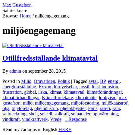
Max Gustafson
Satirtecknare
Browse:
Home
/
miljöengagemang
miljöengagemang
Otillfredsställande klimatavtal
By
admin
on
september 28, 2015
Posted in
Miljö
,
Omvärlden
,
Politik
| Tagged
avtal
,
BP
,
energi
,
energiomställning
,
Exxon
,
förnyelsebar
,
fossil
,
fossilindustrin
,
frustration
,
global
,
ilska
,
klimat
,
klimatavtal
,
klimatförändringar
,
klimatförhandlingar
,
Klimatförnekare
,
klimatmöte
,
lobbyism
,
max
gustafson
,
miljö
,
miljöengagemang
,
miljöförstöring
,
miljökatastrof
,
olja
,
oljeföretag
,
oljeindustrin
,
oljelobbyister
,
Paris
,
raseri
,
satir
,
satirteckning
,
shell
,
solcell
,
solkraft
,
solpaneler
,
uppvärmning
,
vindkraft
,
vindkraftverk
,
Vrede
|
1 Response
Read my cartoons in English
HERE