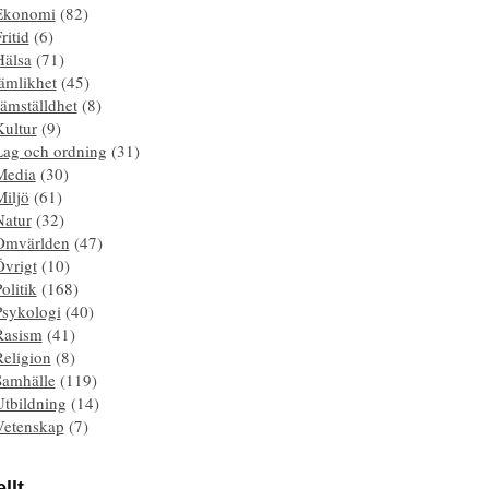
Ekonomi
(82)
ritid
(6)
Hälsa
(71)
ämlikhet
(45)
ämställdhet
(8)
Kultur
(9)
Lag och ordning
(31)
Media
(30)
Miljö
(61)
Natur
(32)
Omvärlden
(47)
Övrigt
(10)
olitik
(168)
Psykologi
(40)
Rasism
(41)
Religion
(8)
Samhälle
(119)
Utbildning
(14)
Vetenskap
(7)
llt