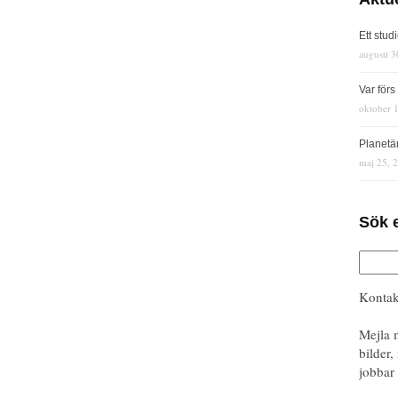
Ett stud
augusti 3
Var för
oktober 
Planetä
maj 25, 
Sök 
Kontak
Mejla 
bilder,
jobbar 