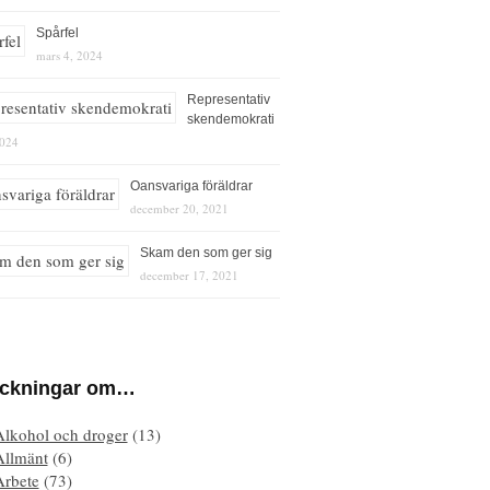
Spårfel
mars 4, 2024
Representativ
skendemokrati
2024
Oansvariga föräldrar
december 20, 2021
Skam den som ger sig
december 17, 2021
eckningar om…
Alkohol och droger
(13)
Allmänt
(6)
Arbete
(73)