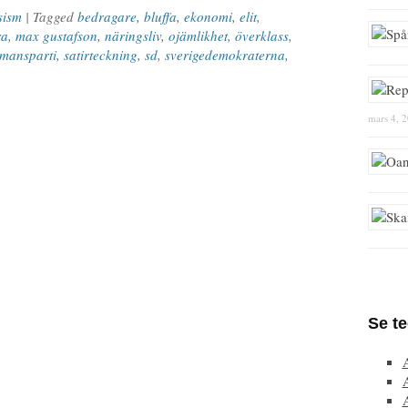
sism
| Tagged
bedragare
,
bluffa
,
ekonomi
,
elit
,
ra
,
max gustafson
,
näringsliv
,
ojämlikhet
,
överklass
,
emansparti
,
satirteckning
,
sd
,
sverigedemokraterna
,
mars 4, 
Se t