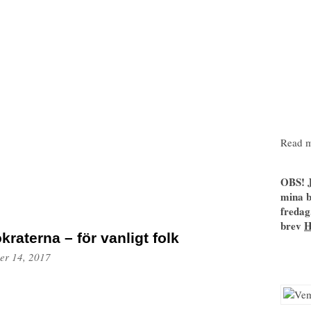
Read m
OBS! J
mina b
fredag
brev
raterna – för vanligt folk
er 14, 2017