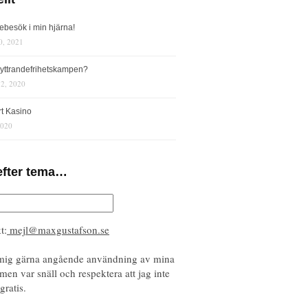
iebesök i min hjärna!
0, 2021
s yttrandefrihetskampen?
12, 2020
rt Kasino
2020
efter tema…
t:
mejl@maxgustafson.se
mig gärna angående användning av mina
 men var snäll och respektera att jag inte
gratis.