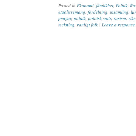
Posted in
Ekonomi
,
jämlikhet
,
Politik
,
Ra
etablissemang
,
fördelning
,
insamling
,
lu
pengar
,
politik
,
politisk satir
,
rasism
,
rik
teckning
,
vanligt folk
|
Leave a response