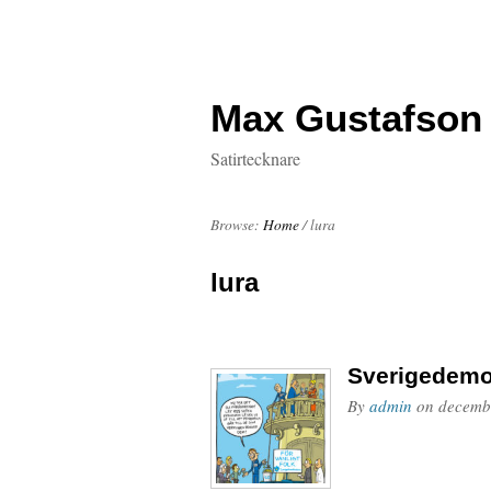
Max Gustafson
Satirtecknare
Browse:
Home
/
lura
lura
Sverigedemok
By
admin
on
decemb