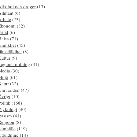
Alkohol och droger
(13)
Allmänt
(6)
Arbete
(73)
Ekonomi
(82)
ritid
(6)
Hälsa
(71)
ämlikhet
(45)
ämställdhet
(8)
Kultur
(9)
Lag och ordning
(31)
Media
(30)
Miljö
(61)
Natur
(32)
Omvärlden
(47)
Övrigt
(10)
olitik
(168)
Psykologi
(40)
Rasism
(41)
Religion
(8)
Samhälle
(119)
Utbildning
(14)