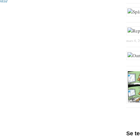
onse
mars 4, 
Se t