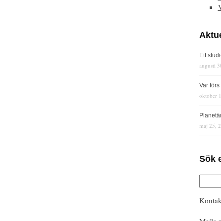
Aktue
Ett stud
augusti 3
Var för
oktober 
Planetä
maj 25, 
Sök 
Kontak