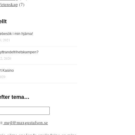
Vetenskap
(7)
llt
iebesök i min hjärna!
0, 2021
s yttrandefrihetskampen?
12, 2020
rt Kasino
2020
efter tema…
t:
mejl@maxgustafson.se