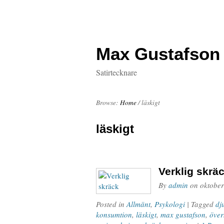
Max Gustafson
Satirtecknare
Browse:
Home
/
läskigt
läskigt
Verklig skrä
By
admin
on
oktober
Posted in
Allmänt
,
Psykologi
| Tagged
dj
konsumtion
,
läskigt
,
max gustafson
,
över