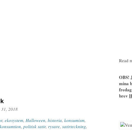
Read m
OBS! J
mina b
fredag
brev
ck
 31, 2018
ur
,
ekosystem
,
Halloween
,
historia
,
konsumism
,
konsumtion
,
politisk satir
,
rysare
,
satirteckning
,