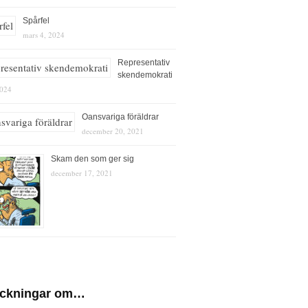
Spårfel
mars 4, 2024
Representativ
skendemokrati
2024
Oansvariga föräldrar
december 20, 2021
Skam den som ger sig
december 17, 2021
eckningar om…