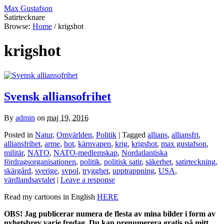
Max Gustafson
Satirtecknare
Browse:
Home
/
krigshot
krigshot
Svensk alliansofrihet
By
admin
on
maj 19, 2016
Posted in
Natur
,
Omvärlden
,
Politik
| Tagged
allians
,
alliansfri
,
alliansfrihet
,
arme
,
hot
,
kärnvapen
,
krig
,
krigshot
,
max gustafson
,
militär
,
NATO
,
NATO-medlemskap
,
Nordatlantiska
fördragsorganisationen
,
politik
,
politisk satir
,
säkerhet
,
satirteckning
,
skärgård
,
sverige
,
svpol
,
trygghet
,
upptrappning
,
USA
,
värdlandsavtalet
|
Leave a response
Read my cartoons in English
HERE
OBS! Jag publicerar numera de flesta av mina bilder i form av
nyhetsbrev varje fredag. Du kan prenumerera gratis på mitt