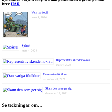
brev
HÄR
Vem har fobi?
mars 4, 2024
Spårfel
mars 4, 2024
Representativ skendemokrati
mars 4, 2024
Oansvariga föräldrar
december 20, 2021
Skam den som ger sig
december 17, 2021
Se teckningar om…