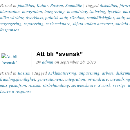
Posted in
jämlikhet
,
Kultur
,
Rasism
,
Samhälle
| Tagged
åtskildhet
,
förort
illustration
,
integration
,
integrering
,
invandring
,
isolering
,
lyxvilla
,
max
olika världar
,
överklass
,
politisk satir
,
rikedom
,
samhällsklyftor
,
satir
,
s
segregering
,
separering
,
serietecknare
,
skjuta undan ansvaret
,
sociala 
Responses
Att bli ”svensk”
By
admin
on
september 28, 2015
Posted in
Rasism
| Tagged
Acklimatisering
,
anpassning
,
arbete
,
diskrim
främlingsfientlighet
,
generationens
,
integration
,
invandrare
,
invandrin
max gustafson
,
rasism
,
särbehandling
,
serietecknare
,
Svensk
,
sverige
,
t
Leave a response