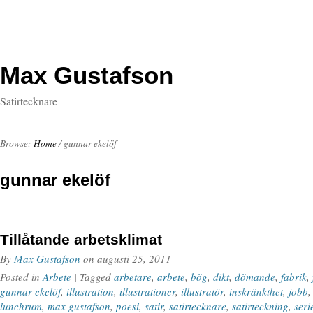
Max Gustafson
Satirtecknare
Browse:
Home
/
gunnar ekelöf
gunnar ekelöf
Tillåtande arbetsklimat
By
Max Gustafson
on
augusti 25, 2011
Posted in
Arbete
| Tagged
arbetare
,
arbete
,
bög
,
dikt
,
dömande
,
fabrik
,
gunnar ekelöf
,
illustration
,
illustrationer
,
illustratör
,
inskränkthet
,
jobb
lunchrum
,
max gustafson
,
poesi
,
satir
,
satirtecknare
,
satirteckning
,
seri