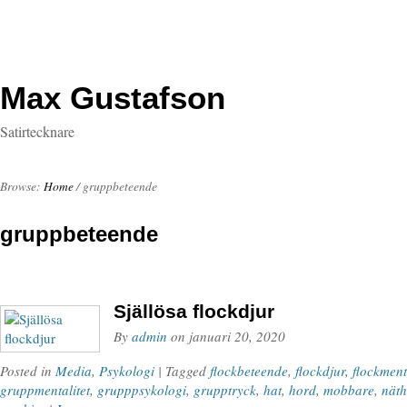
Max Gustafson
Satirtecknare
Browse:
Home
/
gruppbeteende
gruppbeteende
Själlösa flockdjur
By
admin
on
januari 20, 2020
Posted in
Media
,
Psykologi
| Tagged
flockbeteende
,
flockdjur
,
flockment
gruppmentalitet
,
grupppsykologi
,
grupptryck
,
hat
,
hord
,
mobbare
,
näth