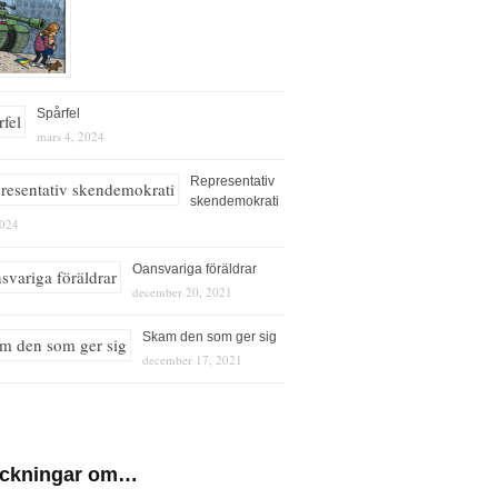
Spårfel
mars 4, 2024
Representativ
skendemokrati
2024
Oansvariga föräldrar
december 20, 2021
Skam den som ger sig
december 17, 2021
eckningar om…