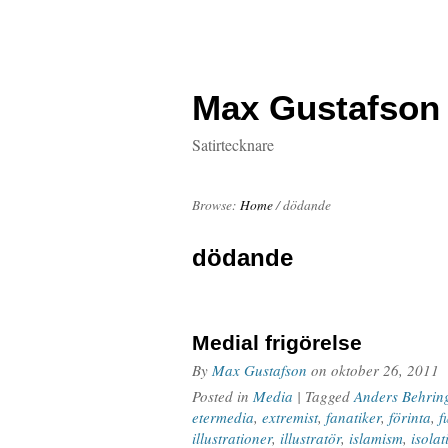
Max Gustafson
Satirtecknare
Browse:
Home
/
dödande
dödande
Medial frigörelse
By
Max Gustafson
on
oktober 26, 2011
Posted in
Media
| Tagged
Anders Behring
etermedia
,
extremist
,
fanatiker
,
förinta
,
f
illustrationer
,
illustratör
,
islamism
,
isolat