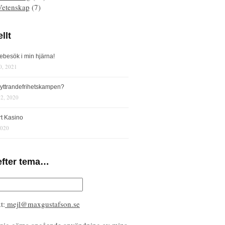
Vetenskap
(7)
llt
iebesök i min hjärna!
0, 2021
s yttrandefrihetskampen?
12, 2020
rt Kasino
2020
efter tema…
t:
mejl@maxgustafson.se