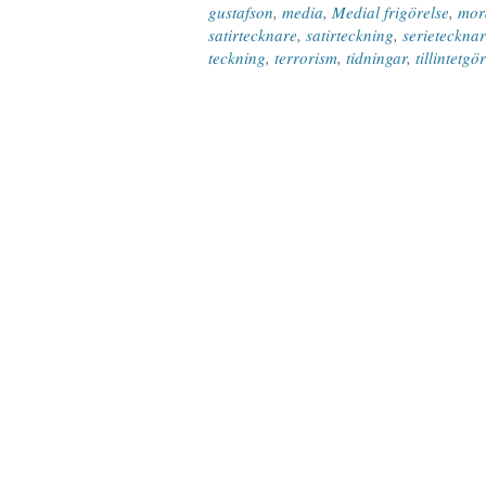
gustafson
,
media
,
Medial frigörelse
,
mor
satirtecknare
,
satirteckning
,
serieteckna
teckning
,
terrorism
,
tidningar
,
tillintetgö