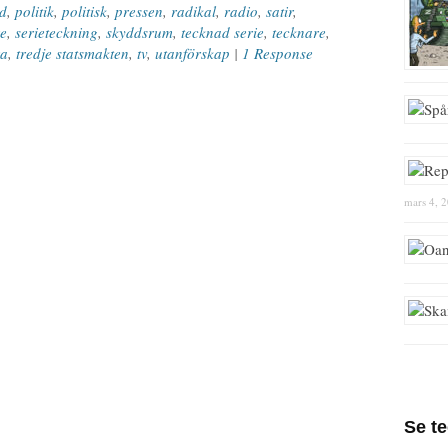
d
,
politik
,
politisk
,
pressen
,
radikal
,
radio
,
satir
,
re
,
serieteckning
,
skyddsrum
,
tecknad serie
,
tecknare
,
ra
,
tredje statsmakten
,
tv
,
utanförskap
|
1 Response
mars 4, 
Se t