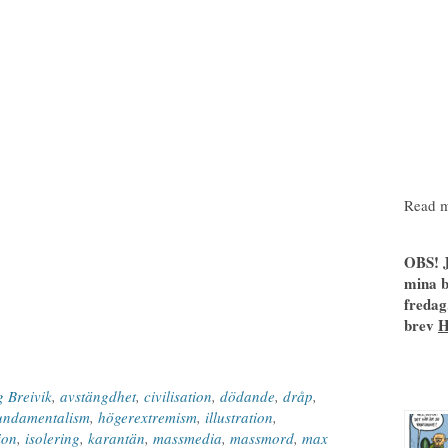
Read m
OBS! J
mina b
fredag
brev
 Breivik
,
avstängdhet
,
civilisation
,
dödande
,
dråp
,
undamentalism
,
högerextremism
,
illustration
,
ion
,
isolering
,
karantän
,
massmedia
,
massmord
,
max