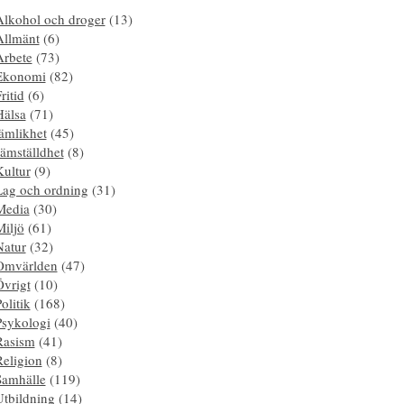
Alkohol och droger
(13)
Allmänt
(6)
Arbete
(73)
Ekonomi
(82)
ritid
(6)
Hälsa
(71)
ämlikhet
(45)
ämställdhet
(8)
Kultur
(9)
Lag och ordning
(31)
Media
(30)
Miljö
(61)
Natur
(32)
Omvärlden
(47)
Övrigt
(10)
olitik
(168)
Psykologi
(40)
Rasism
(41)
Religion
(8)
Samhälle
(119)
Utbildning
(14)