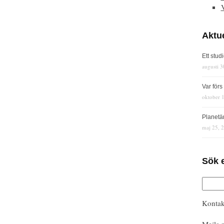
Aktue
Ett stud
augusti 3
Var för
oktober 
Planetä
maj 25, 
Sök 
Kontak